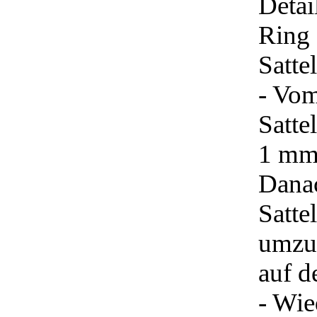
Detai
Ring 
Satte
- Vom
Satte
1 mm 
Danac
Satte
umzud
auf d
- Wie