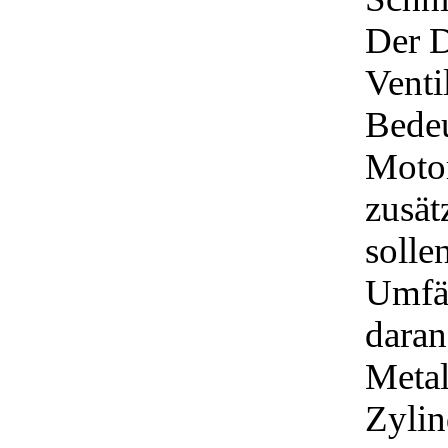
Der D
Venti
Bedeu
Motor
zusät
solle
Umfän
daran
Metal
Zylind