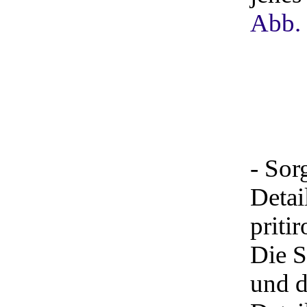
Abb.
- Sor
Detai
priti
Die S
und d