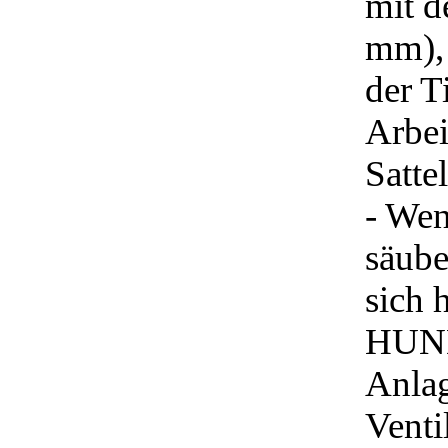
mit d
mm), 
der T
Arbei
Satte
- Wen
säube
sich 
HUND
Anlag
Venti