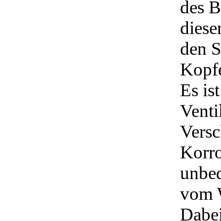
des B
diese
den S
Kopfe
Es ist
Venti
Versc
Korro
unbed
vom W
Dabe