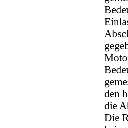
Bedeu
Einla
Absc
gegeb
Motor
Bedeu
geme
den h
die A
Die R