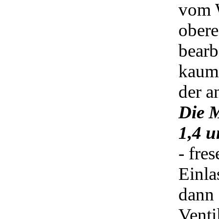
vom W
obere
bearb
kaum 
der a
Die M
1,4 u
- fre
Einla
dann 
Venti