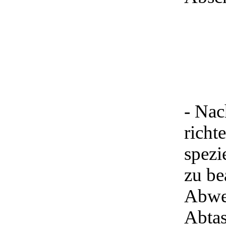
- Nac
richt
spezi
zu be
Abwes
Abtas