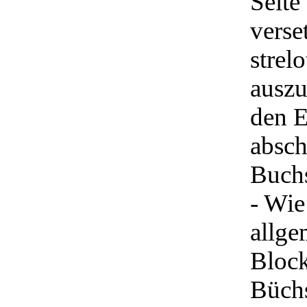
Seite
verse
strel
auszu
den E
absch
Buchs
- Wie
allge
Block
Büchs