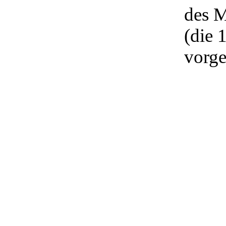
des M
(die 
vorge