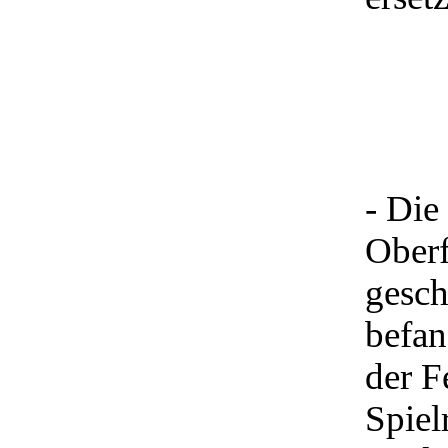
- Die
Oberf
gesch
befan
der F
Spiel