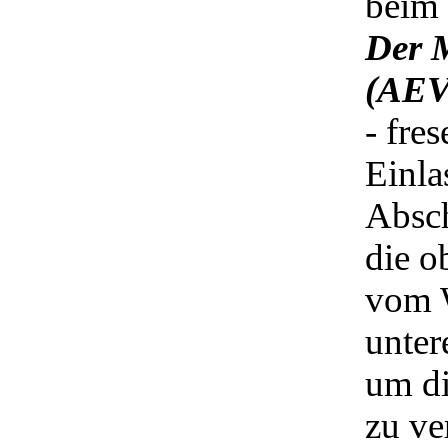
beim 
Der M
(AEV
- fre
Einla
Absch
die o
vom W
unter
um di
zu ve