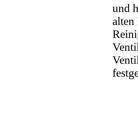
und h
alten
Reini
Venti
Venti
festg