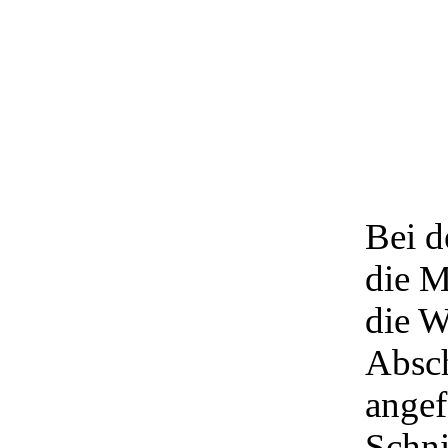
Bei d
die M
die W
Absch
angef
Schni