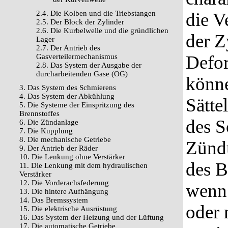
2.4. Die Kolben und die Triebstangen
die V
2.5. Der Block der Zylinder
2.6. Die Kurbelwelle und die gründlichen
der Z
Lager
2.7. Der Antrieb des
Defor
Gasverteilermechanismus
2.8. Das System der Ausgabe der
durcharbeitenden Gase (OG)
könne
3. Das System des Schmierens
4. Das System der Abkühlung
Sätte
5. Die Systeme der Einspritzung des
Brennstoffes
des S
6. Die Zündanlage
7. Die Kupplung
8. Die mechanische Getriebe
Zündu
9. Der Antrieb der Räder
10. Die Lenkung ohne Verstärker
des B
11. Die Lenkung mit dem hydraulischen
Verstärker
12. Die Vorderachsfederung
wenn
13. Die hintere Aufhängung
14. Das Bremssystem
oder 
15. Die elektrische Ausrüstung
16. Das System der Heizung und der Lüftung
17. Die automatische Getriebe