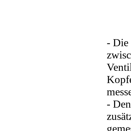
- Die
zwisc
Venti
Kopfe
mess
- Den
zusät
gemes