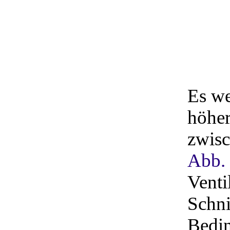
Es we
höher
zwisc
Abb.
Venti
Schni
Bedin