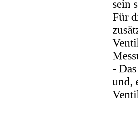
sein s
Für d
zusät
Venti
Mess
- Das
und, 
Venti