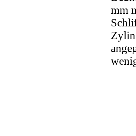
mm ni
Schli
Zylin
ange
wenig