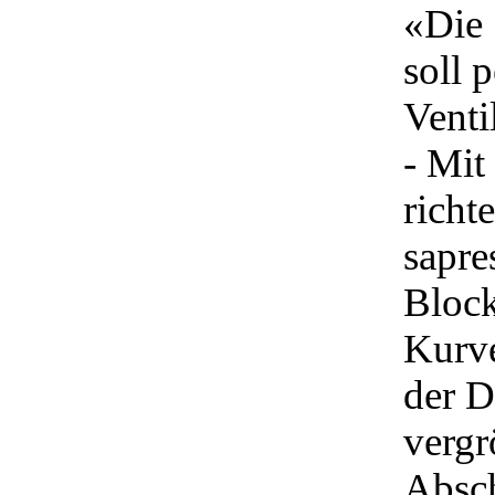
«Die 
soll 
Venti
- Mit
richt
sapre
Block
Kurve
der D
vergr
Absch