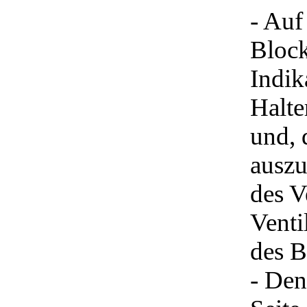
- Auf
Block
Indik
Halte
und, 
auszu
des V
Venti
des B
- Den