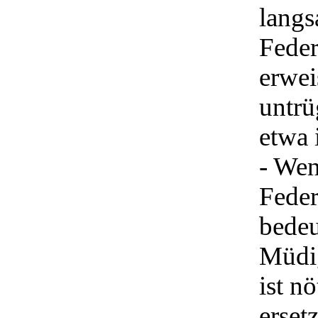
langs
Feder
erwei
untrü
etwa 
- Wen
Feder
bedeu
Müdig
ist n
erset