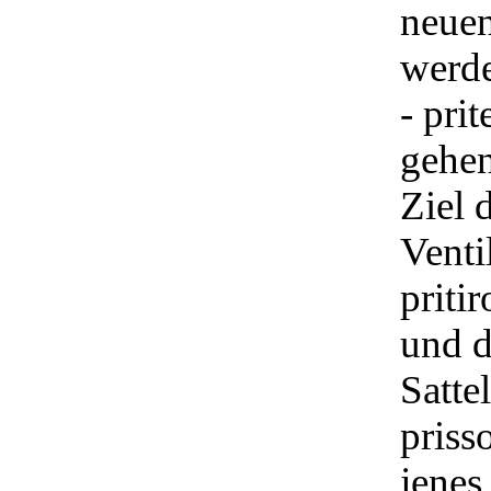
neuen
werd
- pri
gehen
Ziel 
Venti
priti
und d
Satte
priss
jenes