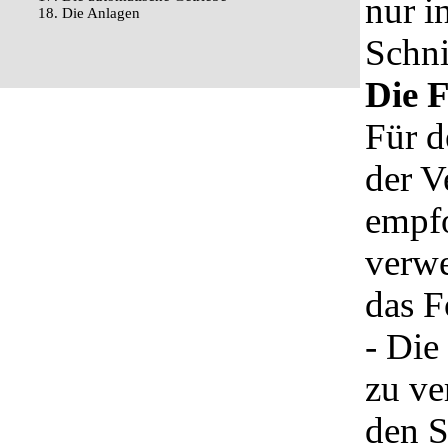
nur i
18. Die Anlagen
Schni
Die F
Für d
der V
empfo
verwe
das F
- Die
zu ve
den S