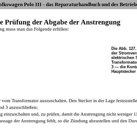
olkswagen Polo III - das Reparaturhandbuch und des Betrieb
Die Prüfung der Abgabe der Anstrengung
ung muss man das Folgende erfüllen:
Die Abb. 127
der Stromver
elektrischen 
Transformator
3 — die Konta
Hauptstecker
r vom Transformator auszuschalten. Den Stecker in der Lage festzustell
nd 3 anzuschließen;
g einzuschalten und, zu prüfen, damit die Anstrengung nicht weniger 11
ussage der Anstrengung fehlt, so die Zündung abzustellen und den Du