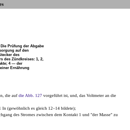
es
. Die Prüfung der Abgabe
sorgung auf den
Stecker des
s des Zündkreises: 1, 2,
kte; 4 — der
 einer Ernährung
en, die auf
die Abb. 127
vorgeführt ist, und, das Voltmeter an die
 In (gewöhnlich es gleich 12–14 bildete);
rchgang des Stromes zwischen dem Kontakt 1 und "der Masse" zu