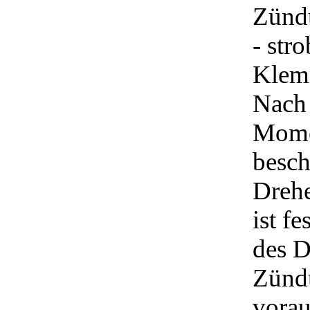
Zündu
- str
Klemm
Nach 
Mome
besch
Drehe
ist f
des D
Zündu
vorau