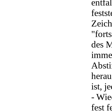
entfa
fests
Zeic
"fort
des 
immer
Abst
herau
ist, j
- Wie
fest 