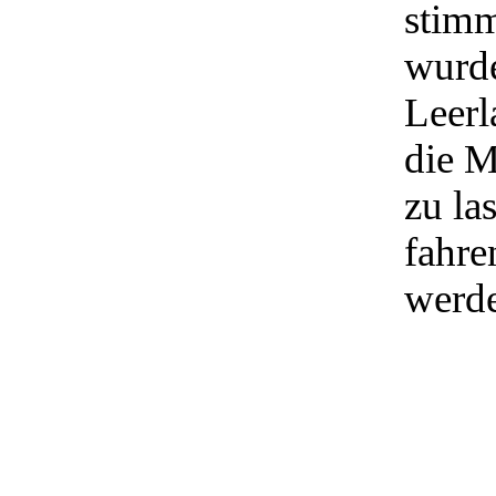
stimm
wurde
Leerl
die M
zu la
fahre
werd