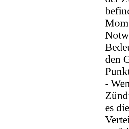
befin
Mome
Notwe
Bedeu
den G
Punkt
- Wen
Zündu
es di
Verte