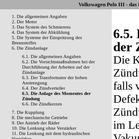
Volkswagen Polo III - das
1. Die allgemeinen Angaben
2. Der Motor
3. Das System des Schmierens
6.5.
4. Das System der Abkühlung
5. Die Systeme der Einspritzung des
der
Brennstoffes
6. Die Zündanlage
Die K
6.1. Die allgemeinen Angaben
6.2. Die Vorsichtsmaßnahmen bei der
Durchführung der Arbeiten auf der
Zünd
Zündanlage
6.3. Der Transformator der hohen
falls
Anstrengung
6.4. Der Zündverteiler
6.5. Die Anlage des Momentes der
Defek
Zündung
6.6. Die Zündkerzen
Zündu
7. Die Kupplung
8. Die mechanische Getriebe
im Le
9. Der Antrieb der Räder
10. Die Lenkung ohne Verstärker
11. Die Lenkung mit dem hydraulischen
Vakuu
Verstärker