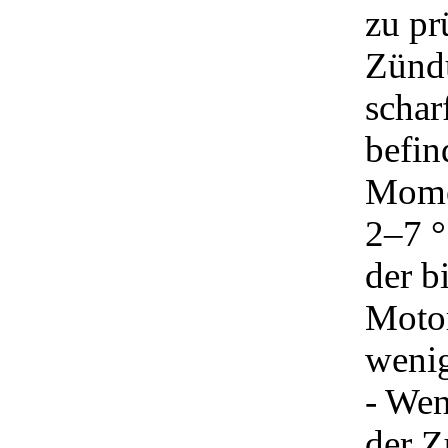
zu pr
Zündu
scha
befin
Mome
2–7 °
der b
Motor
wenig
- Wen
der Z