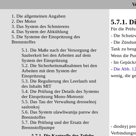
V
1. Die allgemeinen Angaben
5.7.1. D
2. Der Motor
3. Das System des Schmierens
Für die Prüf
4. Das System der Abkühlung
- Die Schutz
5. Die Systeme der Einspritzung des
Brennstoffes
- Die Zündun
Tank zu beug
5.1. Die Maße nach der Versorgung der
Sauberkeit bei den Arbeiten auf dem
Wenn die Pum
System der Einspritzung
- Im Gepäckr
5.2. Die Sicherheitsmaßnahmen bei den
-
Die Abb. 1
Arbeiten mit dem System der
wenig, die g
Einspritzung
5.3. Die Regulierung des Leerlaufs und
des Inhalts MIT
5.4. Die Prüfung der Details des Systems
der Einspritzung Mono-Motronic
5.5. Das Tau der Verwaltung drosselnoj
saslonkoj
5.6. Das System ulawliwanija parow des
Brennstoffes
5.7. Die Prüfung und der Ersatz der
- diodnyj pro
Brennstoffpumpe
Verbindungss
5.7.1. Die Kontrolle der Zufuhr