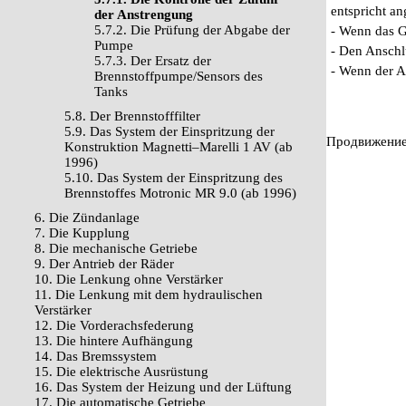
entspricht a
der Anstrengung
5.7.2. Die Prüfung der Abgabe der
- Wenn das G
Pumpe
- Den Anschl
5.7.3. Der Ersatz der
- Wenn der Ab
Brennstoffpumpe/Sensors des
Tanks
5.8. Der Brennstofffilter
5.9. Das System der Einspritzung der
Продвижение 
Konstruktion Magnetti–Marelli 1 AV (ab
1996)
5.10. Das System der Einspritzung des
Brennstoffes Motronic MR 9.0 (ab 1996)
6. Die Zündanlage
7. Die Kupplung
8. Die mechanische Getriebe
9. Der Antrieb der Räder
10. Die Lenkung ohne Verstärker
11. Die Lenkung mit dem hydraulischen
Verstärker
12. Die Vorderachsfederung
13. Die hintere Aufhängung
14. Das Bremssystem
15. Die elektrische Ausrüstung
16. Das System der Heizung und der Lüftung
17. Die automatische Getriebe