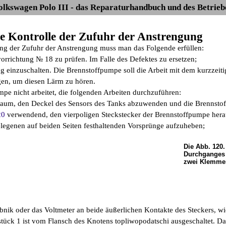
olkswagen Polo III - das Reparaturhandbuch und des Betrieb
ie Kontrolle der Zufuhr der Anstrengung
ung der Zufuhr der Anstrengung muss man das Folgende erfüllen:
vorrichtung № 18 zu prüfen. Im Falle des Defektes zu ersetzen;
g einzuschalten. Die Brennstoffpumpe soll die Arbeit mit dem kurzzeiti
en, um diesen Lärm zu hören.
pe nicht arbeitet, die folgenden Arbeiten durchzuführen:
aum, den Deckel des Sensors des Tanks abzuwenden und die Brennsto
20
verwendend, den vierpoligen Steckstecker der Brennstoffpumpe hera
elegenen auf beiden Seiten festhaltenden Vorsprünge aufzuheben;
Die Abb. 120.
Durchganges
zwei Klemme
bnik oder das Voltmeter an beide äußerlichen Kontakte des Steckers, wi
tück 1 ist vom Flansch des Knotens topliwopodatschi ausgeschaltet. Da