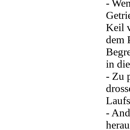
- Wen
Getri
Keil 
dem P
Begre
in di
- Zu 
dross
Laufs
- And
herau