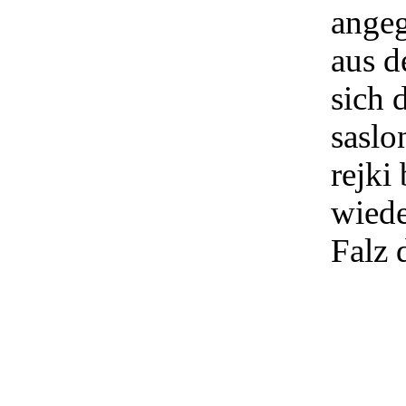
angeg
aus d
sich 
saslo
rejki
wiede
Falz 