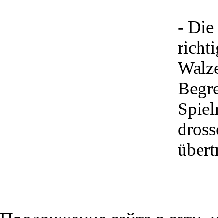
- Die
richt
Walze
Begre
Spiel
dross
übert