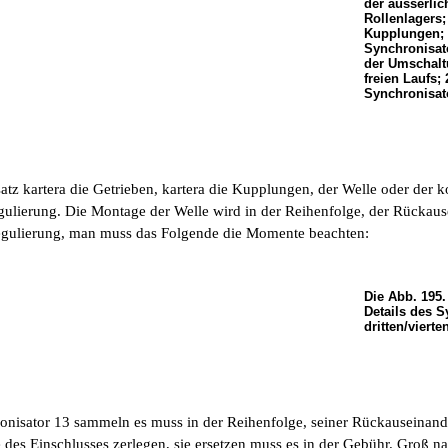
der äusserli
Rollenlagers;
Kupplungen; 
Synchronisat
der Umschalt
freien Laufs;
Synchronisat
tz kartera die Getrieben, kartera die Kupplungen, der Welle oder der k
gulierung. Die Montage der Welle wird in der Reihenfolge, der Rücka
gulierung, man muss das Folgende die Momente beachten:
Die Abb. 195.
Details des S
dritten/viert
onisator 13 sammeln es muss in der Reihenfolge, seiner Rückauseinand
des Einschlusses zerlegen, sie ersetzen muss es in der Gebühr. Groß na