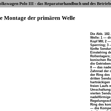
olkswagen Polo III - das Reparaturhandbuch und des Betrieb
Die Montage der primären Welle
Die Abb. 182.
Welle: 1 — d
Kopf М8; 2 — 
Sperrring; 3 
fünfte Sendun
Einstelring d
Rollenlagers;
konischen Rol
die Getrieben
8 — das nade
Zahnrad der 
der Ring des
dritten Sendu
hartnäckigen
freien Laufs 
Umschaltung;
vierten Send
nadelförmige
Regelungssch
Ring des koni
— die Kompen