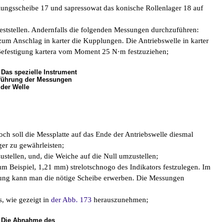
ungsscheibe 17 und sapressowat das konische Rollenlager 18 auf
eststellen. Andernfalls die folgenden Messungen durchzuführen:
zum Anschlag in karter die Kupplungen. Die Antriebswelle in karter
r Befestigung kartera vom Moment 25 N·m festzuziehen;
 Das spezielle Instrument
hführung der Messungen
 der Welle
och soll die Messplatte auf das Ende der Antriebswelle diesmal
ger zu gewährleisten;
zustellen, und, die Weiche auf die Null umzustellen;
zum Beispiel, 1,21 mm) strelotschnogo des Indikators festzulegen. Im
tung kann man die nötige Scheibe erwerben. Die Messungen
, wie gezeigt in
der Abb. 173
herauszunehmen;
. Die Abnahme des