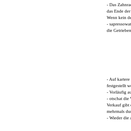
- Das Zahnra
das Ende der 
Wenn kein de
- sapressowa
die Getriebe
- Auf kartere
festgestellt 
- Vorläufig a
- otschat die
Verkauf gibt
mehrmals dur
- Wieder die