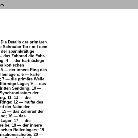
es
 Die Details der primären
ie Schraube Torx mit dem
der spannkräftige
— das Zahnrad die Fahr-,
g; 4 — der hartnäckige
es konischen
 5 — der innere Ring des
lenlagers; 6 — karter
; 7 — die primäre Welle;
lförmige Lager; 9 — das
dritten Sendung; 10 —
 Synchronisators der
ng; 11, 13 — die
 Ringe; 12 — mufta des
mit der Nabe der
 15 — das Zahnrad der
ung; 16 — das
 Lager; 17 — die
eibe; 18 — der innere
schen Rollenlagers; 19
sationsscheibe; 20 —