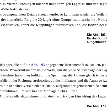
d 15 vierten Sendungen mit dem nadelförmigen Lager 16 und der Regel
Welle festzustellen.
r obengenannten Details ersetzt wurde, so kann man wieder die Welle f
t der äusserliche Ring die 20 Lager ohne Kompensationsscheibe 19 bis 
n einzustellen, karter die Kupplungen festzustellen und, die Bolzen de
Die Abb. 193.
für die Durc
auf getrieben
 das spezielle auf
die Abb. 193
angegebene Instrument festzustellen, jed
werden. Prowernut mehrmals die Welle, um die volle Selbstanlage der La
uf strelotschnom den Indikator die Spannung, die 1,0 mm gleich ist fest
 Welle in der Richtung strelotschnogo des Indikators und die Aussage (
 es die Scheiben verschiedener Dicke, aufgrund der gemessenen Bedeu
chzuführen, um sich bei der Montage nicht zu irren;
 Antriebswelle abzunehmen und, den hartnäckigen Einstelring des Lagers
Die Abb. 173