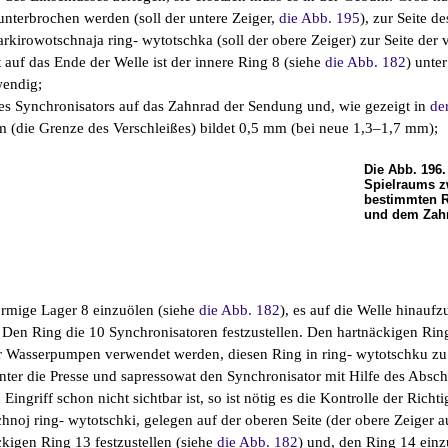
unterbrochen werden (soll der untere Zeiger,
die Abb. 195
), zur Seite 
rkirowotschnaja ring- wytotschka (soll der obere Zeiger) zur Seite der
 auf das Ende der Welle ist der innere Ring 8 (siehe
die Abb. 182
) unte
wendig;
es Synchronisators auf das Zahnrad der Sendung und, wie gezeigt in
de
m (die Grenze des Verschleißes) bildet 0,5 mm (bei neue 1,3–1,7 mm);
Die Abb. 196
Spielraums 
bestimmten R
und dem Zah
örmige Lager 8 einzuölen (siehe
die Abb. 182
), es auf die Welle hinauf
. Den Ring die 10 Synchronisatoren festzustellen. Den hartnäckigen Ring 
r Wasserpumpen verwendet werden, diesen Ring in ring- wytotschku zu
nter die Presse und sapressowat den Synchronisator mit Hilfe des Abschn
Eingriff schon nicht sichtbar ist, so ist nötig es die Kontrolle der Rich
hnoj ring- wytotschki, gelegen auf der oberen Seite (der obere Zeiger 
kigen Ring 13 festzustellen (siehe
die Abb. 182
) und, den Ring 14 einzu