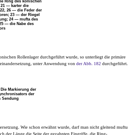
che Ring des konischen
 21 — karter die
22, 26 — die Feder der
oren; 23 — der Riegel
ung; 24 — mufta des
 25 — die Nabe des
ors
onischen Rollenlager durchgeführt wurde, so unterliegt die primäre
useinandersetzung, unter Anwendung von
der Abb. 182
durchgeführt.
 Die Markierung der
ynchronisators der
en Sendung
ersetzung. Wie schon erwähnt wurde, darf man nicht gleitend muftu
ch der Länge die Seite der gezahnten Eingriffe, die Ring-