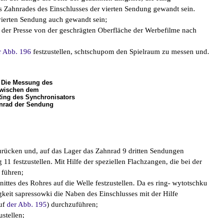
des Zahnrades des Einschlusses der vierten Sendung gewandt sein.
 vierten Sendung auch gewandt sein;
r der Presse von der geschrägten Oberfläche der Werbefilme nach
r Abb. 196
festzustellen, schtschupom den Spielraum zu messen und.
. Die Messung des
zwischen dem
ing des Synchronisators
nrad der Sendung
zurücken und, auf das Lager das Zahnrad 9 dritten Sendungen
11 festzustellen. Mit Hilfe der speziellen Flachzangen, die bei der
 führen;
ittes des Rohres auf die Welle festzustellen. Da es ring- wytotschku
tigkeit sapressowki die Naben des Einschlusses mit der Hilfe
auf
der Abb. 195
) durchzuführen;
stellen;