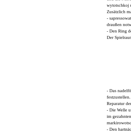
wytotschkoj 
Zusätzlich ma
- sapressowat
draußen not
- Den Ring d
Der Spielrau
- Das nadelf
festzustellen
Reparatur de
- Die Welle u
im gezahnten 
markirowotsc
- Den hartnäc