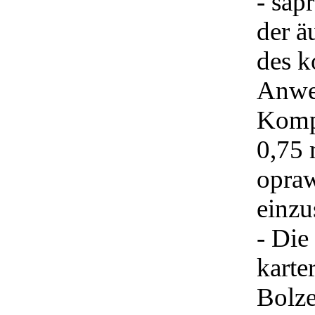
- sap
der ä
des k
Anwe
Kompe
0,75 
opraw
einzu
- Die
karte
Bolz