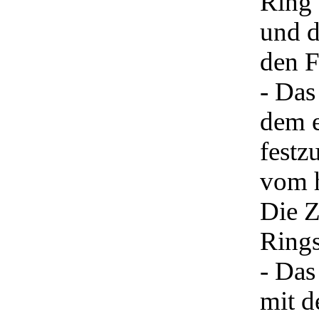
Ring 
und d
den F
- Das
dem e
festz
vom h
Die Z
Rings
- Das
mit d