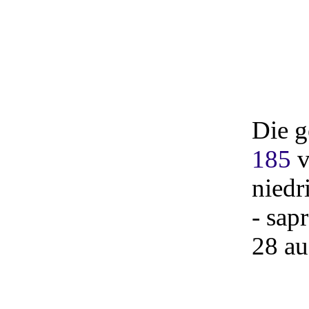
Die g
185
v
niedr
- sap
28 au