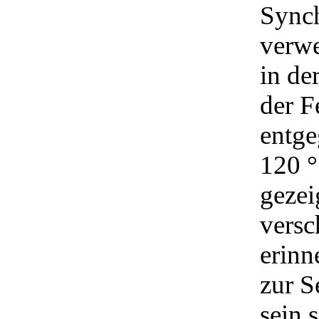
Synch
verwe
in de
der F
entge
120 °
gezei
versc
erinn
zur S
sein s