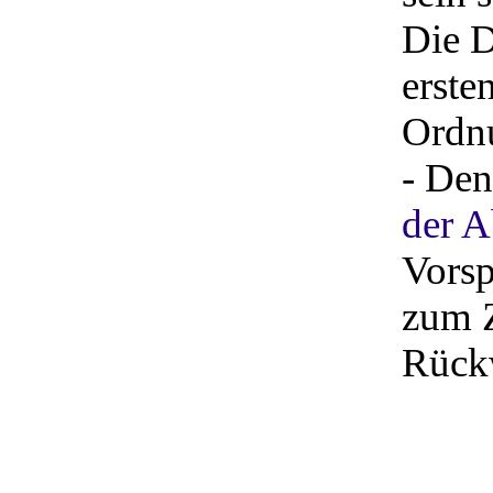
Die D
erste
Ordn
- Den
der A
Vorsp
zum 
Rück