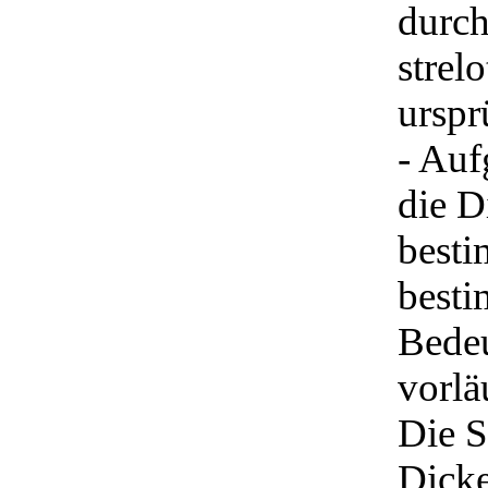
durch
strel
urspr
- Auf
die D
besti
besti
Bedeu
vorlä
Die 
Dicke