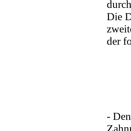
durch
Die D
zweit
der f
- Den
Zahnr