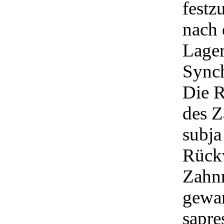
festz
nach 
Lager
Synch
Die R
des Z
subja
Rückw
Zahnr
gewan
sapre