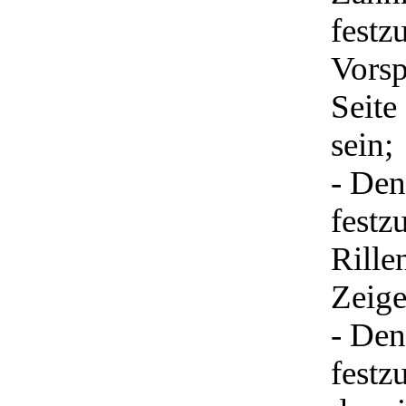
festz
Vorsp
Seite
sein;
- Den
festz
Rille
Zeige
- Den
festz