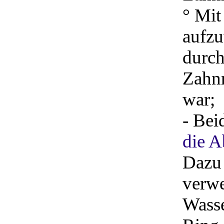
° Mit
aufzu
durch
Zahnr
war;
- Bei
die A
Dazu 
verwe
Wass