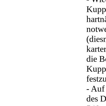
Kuppl
hartn
notw
(dies
karte
die B
Kupp
festz
- Auf
des 