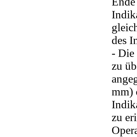
Ende 
Indik
gleic
des I
- Die
zu üb
angeg
mm) d
Indik
zu er
Opera