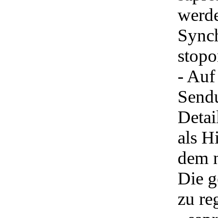
werde
Synch
stopo
- Auf
Sendu
Detai
als H
dem n
Die g
zu re