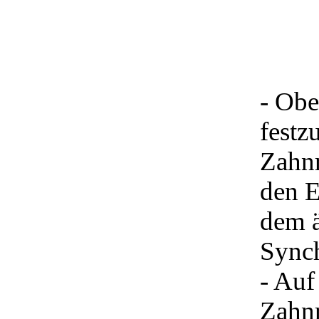
- Obe
festz
Zahnr
den E
dem ä
Synch
- Auf
Zahnr