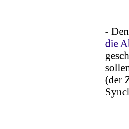
- Den
die A
gesch
solle
(der 
Synch