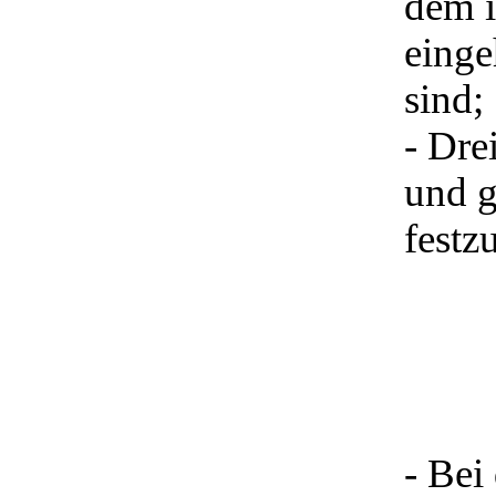
dem i
einge
sind;
- Dre
und g
festzu
- Bei