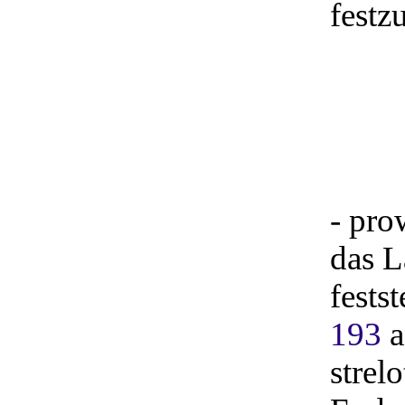
festz
- pro
das L
fests
193
a
strel