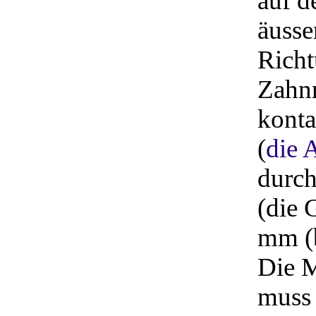
auf d
äusse
Richt
Zahnr
konta
(
die 
durch
(die 
mm (b
Die M
muss 