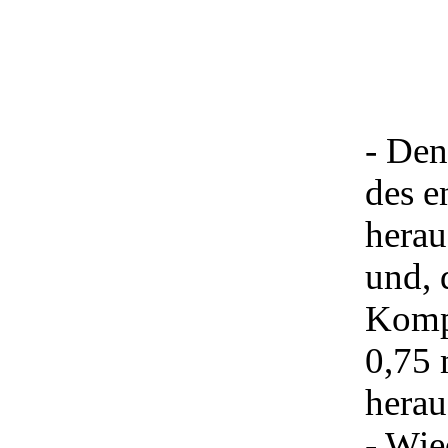
- Den
des e
hera
und, 
Kompe
0,75 
hera
- Wie