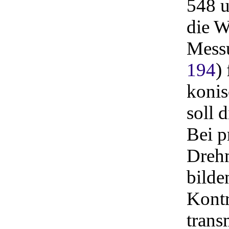
548 u
die W
Mess
194
)
konis
soll 
Bei p
Dreh
bilde
Kontr
trans