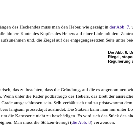
ängen des Heckendes muss man den Heber, wie gezeigt in
der Abb. 7
, 
ch die hintere Kante des Kopfes des Hebers auf einer Linie mit dem Zen
aufzunehmen und, die Ziegel auf der entgegengesetzten Seite unter bei
Die Abb. 8. D
Riegel, stopo
Regulierung 
torisch, das zu beachten, dass die Gründung, auf die es angenommen wird, 
n. Wenn unter die Räder podkatnogo des Hebers, das Brett der ausreiche
Grade ausgeschlossen sein. Selb verhält sich und zu pristawnomu dem H
bers langsam prossedajut ausfindet. Die Stützen kann man nur unter Bo
 um die Karosserie nicht zu beschädigen. Es wird sich das Stück des a
eignen. Man muss die Stützen-trenogi (
die Abb. 8
) verwenden.