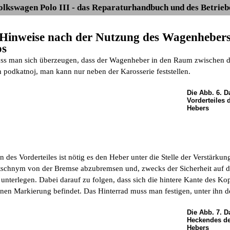
olkswagen Polo III - das Reparaturhandbuch und des Betrieb
e Hinweise nach der Nutzung des Wagenheber
os
ss man sich überzeugen, dass der Wagenheber in den Raum zwischen
h podkatnoj, man kann nur neben der Karosserie feststellen.
Die Abb. 6. 
Vorderteiles 
Hebers
 des Vorderteiles ist nötig es den Heber unter die Stelle der Verstärku
tschnym von der Bremse abzubremsen und, zwecks der Sicherheit auf der
 unterlegen. Dabei darauf zu folgen, dass sich die hintere Kante des Ko
nen Markierung befindet. Das Hinterrad muss man festigen, unter ihn den
Die Abb. 7. 
Heckendes de
Hebers