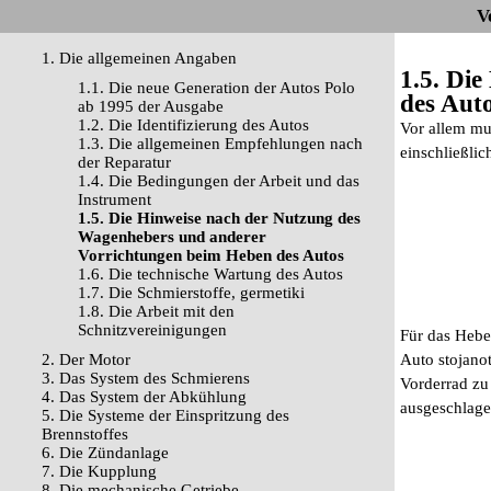
V
1. Die allgemeinen Angaben
1.5. Di
1.1. Die neue Generation der Autos Polo
des Aut
ab 1995 der Ausgabe
1.2. Die Identifizierung des Autos
Vor allem mu
1.3. Die allgemeinen Empfehlungen nach
einschließlic
der Reparatur
1.4. Die Bedingungen der Arbeit und das
Instrument
1.5. Die Hinweise nach der Nutzung des
Wagenhebers und anderer
Vorrichtungen beim Heben des Autos
1.6. Die technische Wartung des Autos
1.7. Die Schmierstoffe, germetiki
1.8. Die Arbeit mit den
Schnitzvereinigungen
Für das Heben
2. Der Motor
Auto stojano
3. Das System des Schmierens
Vorderrad zu
4. Das System der Abkühlung
ausgeschlage
5. Die Systeme der Einspritzung des
Brennstoffes
6. Die Zündanlage
7. Die Kupplung
8. Die mechanische Getriebe