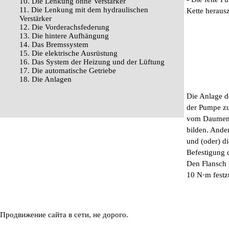
10. Die Lenkung ohne Verstärker
11. Die Lenkung mit dem hydraulischen
Kette herau
Verstärker
12. Die Vorderachsfederung
13. Die hintere Aufhängung
14. Das Bremssystem
15. Die elektrische Ausrüstung
16. Das System der Heizung und der Lüftung
17. Die automatische Getriebe
18. Die Anlagen
Die Anlage d
der Pumpe zu
vom Daumen a
bilden. Ande
und (oder) d
Befestigung
Den Flansch 
10 N·m festz
Продвижение сайта в сети, не дорого.