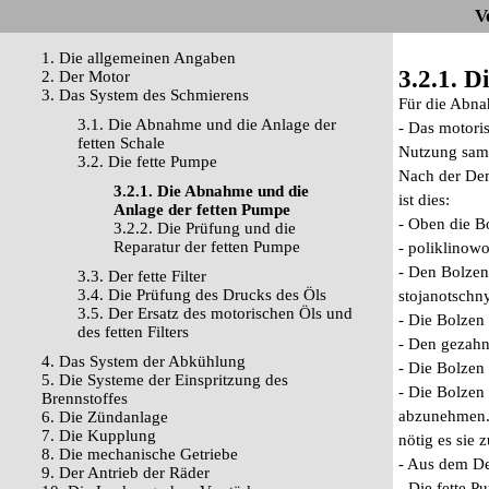
V
1. Die allgemeinen Angaben
3.2.1. 
2. Der Motor
3. Das System des Schmierens
Für die Abna
3.1. Die Abnahme und die Anlage der
- Das motori
fetten Schale
Nutzung sam
3.2. Die fette Pumpe
Nach der Dem
3.2.1. Die Abnahme und die
ist dies:
Anlage der fetten Pumpe
- Oben die B
3.2.2. Die Prüfung und die
Reparatur der fetten Pumpe
- poliklinow
- Den Bolzen
3.3. Der fette Filter
3.4. Die Prüfung des Drucks des Öls
stojanotschn
3.5. Der Ersatz des motorischen Öls und
- Die Bolzen
des fetten Filters
- Den gezahn
4. Das System der Abkühlung
- Die Bolzen 
5. Die Systeme der Einspritzung des
- Die Bolzen
Brennstoffes
abzunehmen. 
6. Die Zündanlage
7. Die Kupplung
nötig es sie 
8. Die mechanische Getriebe
- Aus dem De
9. Der Antrieb der Räder
- Die fette 