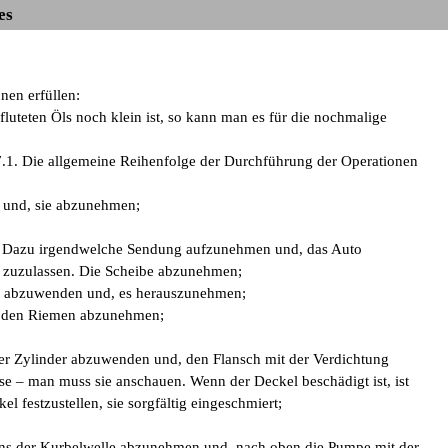
es
nen erfüllen:
uteten Öls noch klein ist, so kann man es für die nochmalige
1. Die allgemeine Reihenfolge der Durchführung der Operationen
 und, sie abzunehmen;
. Dazu irgendwelche Sendung aufzunehmen und, das Auto
 zuzulassen. Die Scheibe abzunehmen;
ens abzuwenden und, es herauszunehmen;
d den Riemen abzunehmen;
der Zylinder abzuwenden und, den Flansch mit der Verdichtung
se – man muss sie anschauen. Wenn der Deckel beschädigt ist, ist
l festzustellen, sie sorgfältig eingeschmiert;
hens der Kurbelwelle abzunehmen und, nach oben die Pumpe mit der