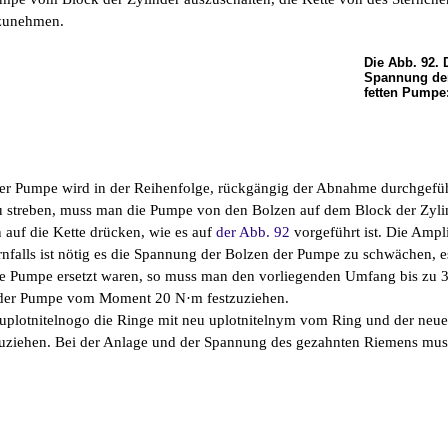
szunehmen.
Die Abb. 92. 
Spannung der
fetten Pumpe
er Pumpe wird in der Reihenfolge, rückgängig der Abnahme durchgeführ
 streben, muss man die Pumpe von den Bolzen auf dem Block der Zylinde
uf die Kette drücken, wie es auf
der Abb. 92
vorgeführt ist. Die Amp
rnfalls ist nötig es die Spannung der Bolzen der Pumpe zu schwächen, e
ie Pumpe ersetzt waren, so muss man den vorliegenden Umfang bis zu 
 der Pumpe vom Moment 20 N·m festzuziehen.
uplotnitelnogo die Ringe mit neu uplotnitelnym vom Ring und der neu
uziehen. Bei der Anlage und der Spannung des gezahnten Riemens muss 