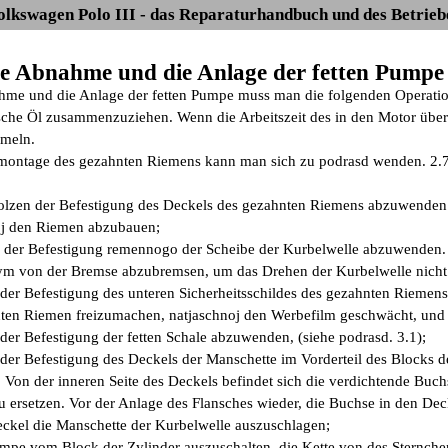
olkswagen Polo III - das Reparaturhandbuch und des Betrieb
Die Abnahme und die Anlage der fetten Pumpe
hme und die Anlage der fetten Pumpe muss man die folgenden Operatio
sche Öl zusammenzuziehen. Wenn die Arbeitszeit des in den Motor überfl
meln.
ontage des gezahnten Riemens kann man sich zu podrasd wenden. 2.7.
olzen der Befestigung des Deckels des gezahnten Riemens abzuwenden
oj den Riemen abzubauen;
 der Befestigung remennogo der Scheibe der Kurbelwelle abzuwenden
ym von der Bremse abzubremsen, um das Drehen der Kurbelwelle nicht
 der Befestigung des unteren Sicherheitsschildes des gezahnten Riem
ten Riemen freizumachen, natjaschnoj den Werbefilm geschwächt, un
der Befestigung der fetten Schale abzuwenden, (siehe podrasd. 3.1);
 der Befestigung des Deckels der Manschette im Vorderteil des Blocks 
Von der inneren Seite des Deckels befindet sich die verdichtende Buch
zu ersetzen. Vor der Anlage des Flansches wieder, die Buchse in den Decke
ckel die Manschette der Kurbelwelle auszuschlagen;
Pumpe vom Block der Zylinder auszuschalten, die Kette von des Sternc