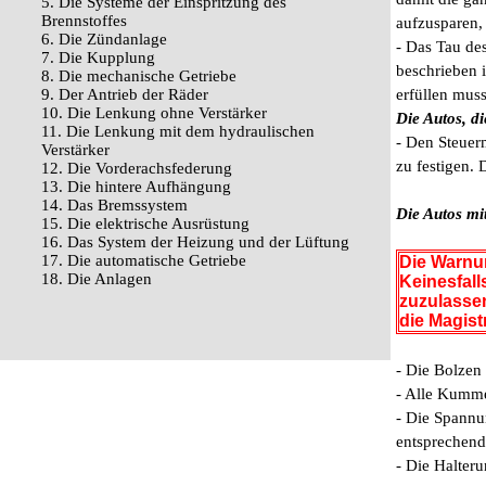
5. Die Systeme der Einspritzung des
Brennstoffes
aufzusparen, 
6. Die Zündanlage
- Das Tau de
7. Die Kupplung
beschrieben 
8. Die mechanische Getriebe
9. Der Antrieb der Räder
erfüllen muss
10. Die Lenkung ohne Verstärker
Die Autos, d
11. Die Lenkung mit dem hydraulischen
- Den Steuer
Verstärker
zu festigen.
12. Die Vorderachsfederung
13. Die hintere Aufhängung
14. Das Bremssystem
Die Autos mi
15. Die elektrische Ausrüstung
16. Das System der Heizung und der Lüftung
17. Die automatische Getriebe
Die Warn
18. Die Anlagen
Keinesfall
zuzulassen
die Magist
- Die Bolzen
- Alle Kumme
- Die Spannu
entsprechend
- Die Halteru