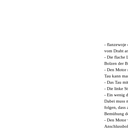
- flanzewoje
vom Draht an
- Die flache
Bolzen der B
- Den Motor 
Tau kann man
- Das Tau mi
- Die linke 
- Ein wenig 
Dabei muss m
folgen, dass 
Bemühung des
- Den Motor 
Anschlussbolz