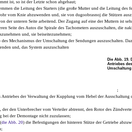
immt ist, so ist der Letzte schon abgebaut;
mmen die Leitung des Starters (die große Mutter und die Leitung des fe
rohr vom Knie abzuwenden und, sie von dugoobrasnoj die Stützen ausz
n der unteren Seite arbeitend. Der Zugang auf eine der Muttern ist seh
eren Seite des Autos die Spirale des Tachometers auszuschalten, die na
uszunehmen und, sie beiseitezunehmen;
b des Mechanismus der Umschaltung der Sendungen auszuschalten. Dazu 
nden und, das System auszuschalten
Die Abb. 19. 
Antriebes de
Umschaltung
;
s Antriebes der Verwaltung der Kupplung vom Hebel der Ausschaltung de
, der den Unterbrecher vom Verteiler abtrennt, den Rotor des Zündvert
 bei der Demontage nicht zuzulassen;
(
die Abb. 20
) die Befestigungen der hinteren Stütze der Getriebe abzu
n;