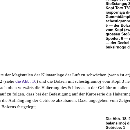
Stoßstange; 
Kopf Torx Т30
raspornaja di
Gummidämpfer
schestigranno
6 — der Bolz
vom Kopf (zwe
grossen Stoß
Spoiler; 8 — 
— der Deckel 
buksirnogo d
e der Magistralen der Klimaanlage der Luft zu schwächen (wenn ist er)
 2 (siehe
die Abb. 16
) und die Bolzen mit schestigrannoj vom Kopf 3 he
nach oben vorwärts die Halterung des Schlosses in der Gebühr mit allen
uf zu folgen, dass bei der Befestigung auf der Karosserie die Halterun
ju die Aufhängung der Getriebe abzubauen. Dazu angegeben vom Zeige
 Bolzens festgelegt;
Die Abb. 18. 
balansirnoj 
Getriebe: 1 —