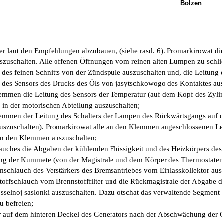
Bolzen
ter laut den Empfehlungen abzubauen, (siehe rasd. 6). Promarkirowat di
uszuschalten. Alle offenen Öffnungen vom reinen alten Lumpen zu schli
g des feinen Schnitts von der Zündspule auszuschalten und, die Leitung 
g des Sensors des Drucks des Öls von jasytschkowogo des Kontaktes au
emmen die Leitung des Sensors der Temperatur (auf dem Kopf des Zyli
r in der motorischen Abteilung auszuschalten;
emmen der Leitung des Schalters der Lampen des Rückwärtsgangs auf de
uszuschalten). Promarkirowat alle an den Klemmen angeschlossenen Lei
on den Klemmen auszuschalten;
lauches die Abgaben der kühlenden Flüssigkeit und des Heizkörpers de
 der Kummete (von der Magistrale und dem Körper des Thermostaten au
schlauch des Verstärkers des Bremsantriebes vom Einlasskollektor aus
toffschlauch vom Brennstofffilter und die Rückmagistrale der Abgabe d
sselnoj saslonki auszuschalten. Dazu otschat das verwaltende Segment b
u befreien;
r auf dem hinteren Deckel des Generators nach der Abschwächung de