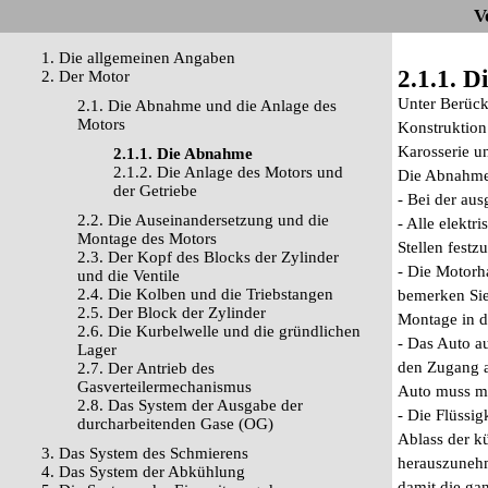
V
1. Die allgemeinen Angaben
2.1.1. 
2. Der Motor
Unter Berück
2.1. Die Abnahme und die Anlage des
Motors
Konstruktion
Karosserie u
2.1.1. Die Abnahme
2.1.2. Die Anlage des Motors und
Die Abnahme
der Getriebe
- Bei der aus
2.2. Die Auseinandersetzung und die
- Alle elekt
Montage des Motors
Stellen fest
2.3. Der Kopf des Blocks der Zylinder
- Die Motorh
und die Ventile
2.4. Die Kolben und die Triebstangen
bemerken Sie
2.5. Der Block der Zylinder
Montage in di
2.6. Die Kurbelwelle und die gründlichen
- Das Auto a
Lager
den Zugang au
2.7. Der Antrieb des
Gasverteilermechanismus
Auto muss man
2.8. Das System der Ausgabe der
- Die Flüssi
durcharbeitenden Gase (OG)
Ablass der k
3. Das System des Schmierens
herauszunehm
4. Das System der Abkühlung
damit die ga