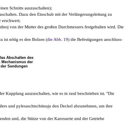
inen Schnitts auszuschalten);
uschalten. Dazu den Einschub mit der Verlängerungsleitung zu
r erschwert;
kidnoj von der Mutter des großen Durchmessers festgehalten wird. Die
ist nötig es den Bolzen (
die Abb. 19
) die Befestigungen anschluss-
Das Abschalten des
s Mechanismus der
 der Sendungen
r Kupplung auszuschalten, wie es in rasd beschrieben ist. "Die
eilers und pylesaschtschitnuju den Deckel abzunehmen, um ihre
wenden und, die Stütze von der Karosserie und der Getriebe