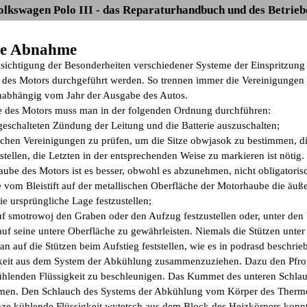
olkswagen Polo III - das Reparaturhandbuch und des Betrieb
Die Abnahme
sichtigung der Besonderheiten verschiedener Systeme der Einspritzung d
 des Motors durchgeführt werden. So trennen immer die Vereinigungen
nabhängig vom Jahr der Ausgabe des Autos.
 des Motors muss man in der folgenden Ordnung durchführen:
geschalteten Zündung der Leitung und die Batterie auszuschalten;
rischen Vereinigungen zu prüfen, um die Sitze obwjasok zu bestimmen, d
zustellen, die Letzten in der entsprechenden Weise zu markieren ist nöt
aube des Motors ist es besser, obwohl es abzunehmen, nicht obligatoris
 vom Bleistift auf der metallischen Oberfläche der Motorhaube die äu
e ursprüngliche Lage festzustellen;
uf smotrowoj den Graben oder den Aufzug festzustellen oder, unter den 
f seine untere Oberfläche zu gewährleisten. Niemals die Stützen unter d
 auf die Stützen beim Aufstieg feststellen, wie es in podrasd beschriebe
gkeit aus dem System der Abkühlung zusammenzuziehen. Dazu den Pfrop
ühlenden Flüssigkeit zu beschleunigen. Das Kummet des unteren Schla
en. Den Schlauch des Systems der Abkühlung vom Körper des Thermosta
nze kühlende Flüssigkeit wytetsch aus dem Block des Heizkörpers konnt