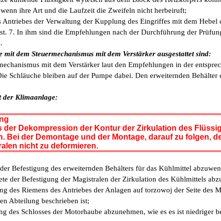
wenn ihre Art und die Laufzeit die Zweifeln nicht herbeiruft;
s Antriebes der Verwaltung der Kupplung des Eingriffes mit dem Hebel 
ist. 7. In ihm sind die Empfehlungen nach der Durchführung der Prüfun
.
ie mit dem Steuermechanismus mit dem Verstärker ausgestattet sind:
mechanismus mit dem Verstärker laut den Empfehlungen in der entspre
 Die Schläuche bleiben auf der Pumpe dabei. Den erweiternden Behälter
t der Klimaanlage:
ung
s der Dekompression der Kontur der Zirkulation des Flüssi
. Bei der Demontage und der Montage, darauf zu folgen, d
ralen nicht zu deformieren.
 der Befestigung des erweiternden Behälters für das Kühlmittel abzuwe
te der Befestigung der Magistralen der Zirkulation des Kühlmittels ab
ng des Riemens des Antriebes der Anlagen auf torzowoj der Seite des 
en Abteilung beschrieben ist;
ng des Schlosses der Motorhaube abzunehmen, wie es es ist niedriger be