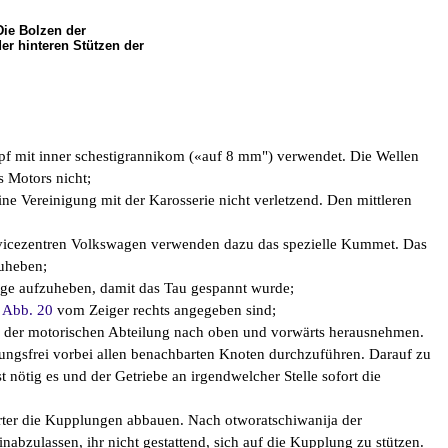
Die Bolzen der
er hinteren Stützen der
opf mit inner schestigrannikom («auf 8 mm") verwendet. Die Wellen
s Motors nicht;
e Vereinigung mit der Karosserie nicht verletzend. Den mittleren
rvicezentren Volkswagen verwenden dazu das spezielle Kummet. Das
zuheben;
age aufzuheben, damit das Tau gespannt wurde;
 Abb. 20
vom Zeiger rechts angegeben sind;
us der motorischen Abteilung nach oben und vorwärts herausnehmen.
rungsfrei vorbei allen benachbarten Knoten durchzuführen. Darauf zu
t nötig es und der Getriebe an irgendwelcher Stelle sofort die
arter die Kupplungen abbauen. Nach otworatschiwanija der
nabzulassen, ihr nicht gestattend, sich auf die Kupplung zu stützen.