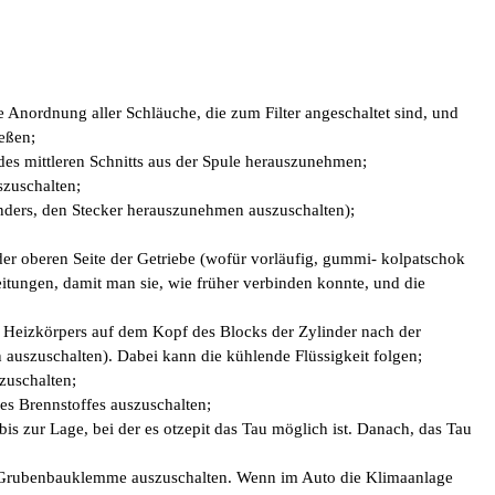
e Anordnung aller Schläuche, die zum Filter angeschaltet sind, und
eßen;
des mittleren Schnitts aus der Spule herauszunehmen;
szuschalten;
nders, den Stecker herauszunehmen auszuschalten);
r oberen Seite der Getriebe (wofür vorläufig, gummi- kolpatschok
tungen, damit man sie, wie früher verbinden konnte, und die
s Heizkörpers auf dem Kopf des Blocks der Zylinder nach der
szuschalten). Dabei kann die kühlende Flüssigkeit folgen;
zuschalten;
es Brennstoffes auszuschalten;
is zur Lage, bei der es otzepit das Tau möglich ist. Danach, das Tau
r Grubenbauklemme auszuschalten. Wenn im Auto die Klimaanlage