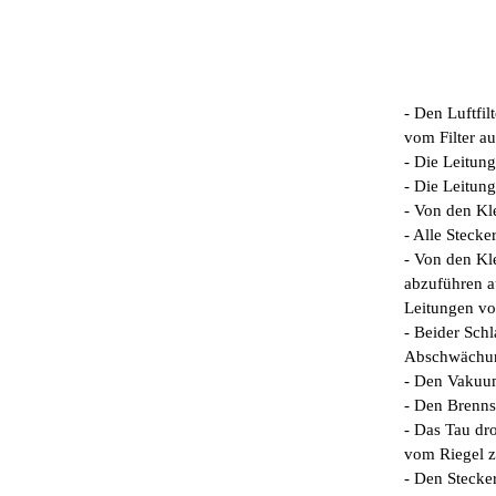
- Den Luftfil
vom Filter a
- Die Leitun
- Die Leitun
- Von den Kl
- Alle Stecke
- Von den Kl
abzuführen a
Leitungen v
- Beider Sch
Abschwächung
- Den Vakuum
- Den Brenns
- Das Tau dro
vom Riegel z
- Den Stecke