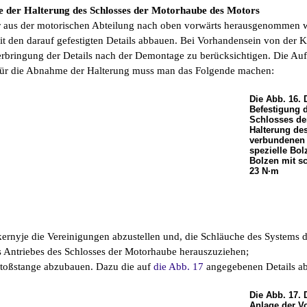
 der Halterung des Schlosses der Motorhaube des Motors
 aus der motorischen Abteilung nach oben vorwärts herausgenommen w
 den darauf gefestigten Details abbauen. Bei Vorhandensein von der K
erbringung der Details nach der Demontage zu berücksichtigen. Die Auf
Für die Abnahme der Halterung muss man das Folgende machen:
Die Abb. 16. 
Befestigung d
Schlosses de
Halterung de
verbundenen 
spezielle Bol
Bolzen mit s
23 N·m
ekernyje die Vereinigungen abzustellen und, die Schläuche des Systems
s Antriebes des Schlosses der Motorhaube herauszuziehen;
stoßstange abzubauen. Dazu die auf
die Abb. 17
angegebenen Details a
Die Abb. 17.
Anlage der V