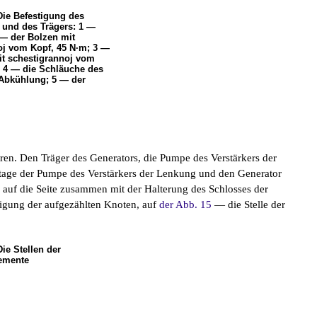
Die Befestigung des
und des Trägers: 1 —
 — der Bolzen mit
oj vom Kopf, 45 N·m; 3 —
it schestigrannoj vom
; 4 — die Schläuche des
Abkühlung; 5 — der
en. Den Träger des Generators, die Pumpe des Verstärkers der
ge der Pumpe des Verstärkers der Lenkung und den Generator
uf die Seite zusammen mit der Halterung des Schlosses der
tigung der aufgezählten Knoten, auf
der Abb. 15
— die Stelle der
Die Stellen der
emente