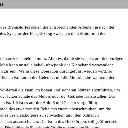
es
es Brennstoffes sollen die entsprechenden Arbeiten je nach der
 des Systems der Einspritzung zwischen dem Motor und der
ie man zerschneiden muss. Aber es, damit sie wieder, auf den vorigen
ig. Man kann anstelle kabel- obwjasok das Klebeband verwenden;
ch zu sein. Wenn diese Operation durchgeführt werden wird, so
ßerlichen Konturen der Gelenke, um die Motorhaube während der
Vorderteil die ziemlich hohen und sicheren Stützen zuzuführen, um
er fetten Schale des Motors oder der Getriebe festzustellen. Das
n ist. 1.5 ist es auf der Abb. 6 und 7 eben vorgeführt;
fen des erweiternden Behälters zuerst abzuschrauben, um die
uches des Heizkörpers zu schwächen und, den Schlauch
ten auszuschalten. Der Kran des Heizkörpers soll geöffnet sein,
e. Die kühlende Flüssigkeit für die nochmalige Nutzung