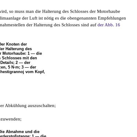
ird, so muss man die Halterung des Schlosses der Motorhaube
limaanlage der Luft ist nötig es die obengenannten Empfehlungen
nahmestellen der Halterung des Schlosses sind auf
der Abb. 16
Der Knoten der
er Halterung des
r Motorhaube: 1 — die
s Schlosses mit den
Details; 2 — der
zen, 5 N·m; 3 — der
chestigrannoj vom Kopf,
 der Abkühlung auszuschalten;
bzuwenden;
 Die Abnahme und die
orderstoßstange: 1 — die