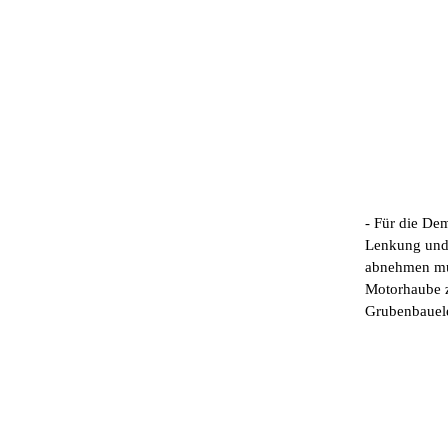
- Für die De
Lenkung und 
abnehmen mus
Motorhaube z
Grubenbauele