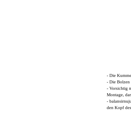
- Die Kummet
- Die Bolzen
- Vorsichtig 
Montage, dara
- balansirnu
den Kopf des