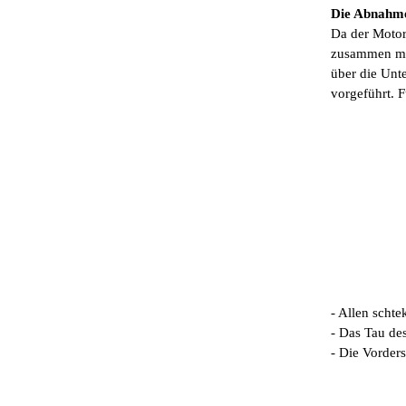
Die Abnahme
Da der Motor
zusammen mit
über die Unt
vorgeführt. 
- Allen scht
- Das Tau de
- Die Vorder