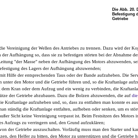
Die Abb. 20. 
Befestigung d
Getriebe
 die Vereinigung der Wellen des Antriebes zu trennen. Dazu wird der K
 der Aufhängung so, dass sie zu befestigen störten bei der Abnahme de
 Leitung "der Masse" neben der Aufhängung des Motors abzuwenden, sein
efestigung des Lagers der Aufhängung abzuwenden;
mit Hilfe der entsprechenden Taus oder der Bande aufzuheben. Die Se
 unter den Motor und die Getriebe führen und, so die Kraftanlage auf
t dem Kran oder dem Aufzug und ein wenig zu verbinden, die Kraftanl
Stütze der Getriebe abzubauen. Dazu die Bolzen abzuwenden, die auf
die
die Kraftanlage aufzuheben und, so, dass zu entfalten man konnte es a
an ständig die Kraftanlage entfalten, aufheben oder senken, um es stö
außer Sicht keine Vereinigung verpasst ist. Beim Festsitzen des Motors is
 Aufzugs zu verringern und, den Grund aufzuklären;
von der Getriebe auszuschalten. Vorläufig muss man den Starter und k
en, den Helfer zu bitten, den Motor zu unterstützen und die Getriebe hi