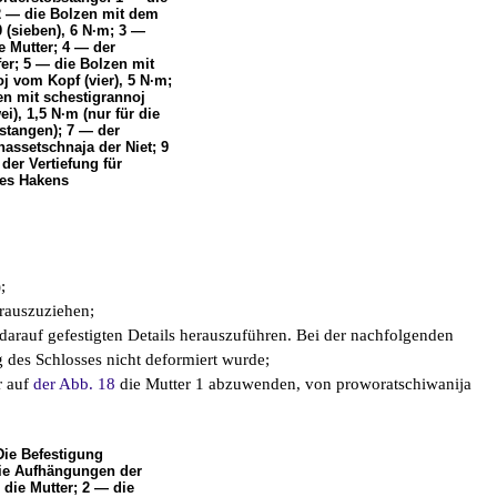
2 — die Bolzen mit dem
 (sieben), 6 N·m; 3 —
e Mutter; 4 — der
; 5 — die Bolzen mit
j vom Kopf (vier), 5 N·m;
en mit schestigrannoj
i), 1,5 N·m (nur für die
stangen); 7 — der
nassetschnaja der Niet; 9
der Vertiefung für
es Hakens
;
rauszuziehen;
 darauf gefestigten Details herauszuführen. Bei der nachfolgenden
g des Schlosses nicht deformiert wurde;
r auf
der Abb. 18
die Mutter 1 abzuwenden, von proworatschiwanija
Die Befestigung
die Aufhängungen der
 die Mutter; 2 — die