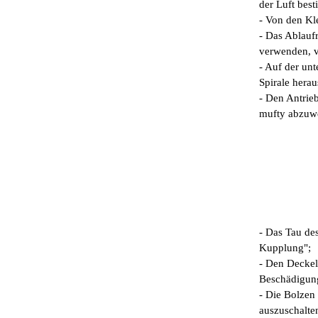
der Luft best
- Von den Kle
- Das Ablauf
verwenden, vo
- Auf der unt
Spirale hera
- Den Antrie
mufty abzuwe
- Das Tau de
Kupplung";
- Den Deckel
Beschädigung
- Die Bolzen 
auszuschalte