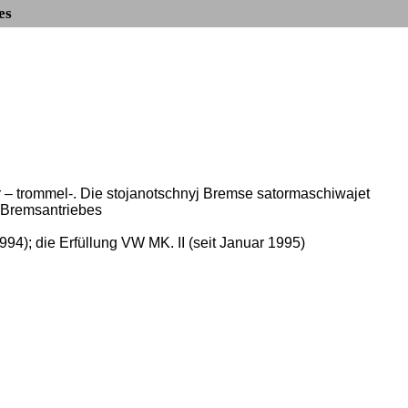
es
 – trommel-. Die stojanotschnyj Bremse satormaschiwajet
s Bremsantriebes
4); die Erfüllung VW MK. II (seit Januar 1995)