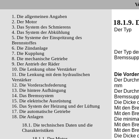
V
1. Die allgemeinen Angaben
18.1.9.
2. Der Motor
3. Das System des Schmierens
Der Ty
4. Das System der Abkühlung
5. Die Systeme der Einspritzung des
Brennstoffes
6. Die Zündanlage
Der Typ de
7. Die Kupplung
Bremssu
8. Die mechanische Getriebe
9. Der Antrieb der Räder
10. Die Lenkung ohne Verstärker
Die Vorde
11. Die Lenkung mit dem hydraulischen
Verstärker
Der Durchm
12. Die Vorderachsfederung
mm
13. Die hintere Aufhängung
Der Durch
14. Das Bremssystem
Bremssup
15. Die elektrische Ausrüstung
Die Dicke 
16. Das System der Heizung und der Lüftung
Mit den B
17. Die automatische Getriebe
Mit den B
18. Die Anlagen
Die minima
Mit den B
18.1. Die technischen Daten und die
Mit den B
Charakteristiken
Die Dicke 
18.1.1. Der Motor