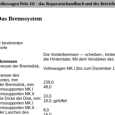
olkswagen Polo III - das Reparaturhandbuch und des Betrieb
 Das Bremssystem
p
r bestimmten
pporte
Die Vorderbremsen — scheiben-, hinter
die Hinterräder. Mit dem Verstärker de
rbremsen
esser der Bremsdisk,
Volkswagen MK.I (bis zum Dezember 199
messer des
portes, mm
239,0
der Bremsdisk, mm:
48,0
remssupporten MK.I
remssupporten MK.II
10,0
le Dicke der Disk, mm:
18,0, gelüftet
remssupporten MK.I
remssupporten MK.II
8,0
der Laschen des
16,0