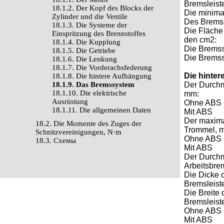
Bremslei
18.1.2. Der Kopf des Blocks der
Die minima
Zylinder und die Ventile
Des Brem
18.1.3. Die Systeme der
Die Fläche
Einspritzung des Brennstoffes
den cm2:
18.1.4. Die Kupplung
Die Brem
18.1.5. Die Getriebe
Die Brems
18.1.6. Die Lenkung
18.1.7. Die Vorderachsfederung
Die hinte
18.1.8. Die hintere Aufhängung
18.1.9. Das Bremssystem
Der Durchm
18.1.10. Die elektrische
mm:
Ausrüstung
Ohne A
18.1.11. Die allgemeinen Daten
Mit AB
Der maxim
18.2. Die Momente des Zuges der
Trommel, 
Schnitzvereinigungen, N·m
Ohne A
18.3. Cхемы
Mit AB
Der Durch
Arbeitsbr
Die Dicke 
Bremslei
Die Breite
Bremsleist
Ohne A
Mit ABS