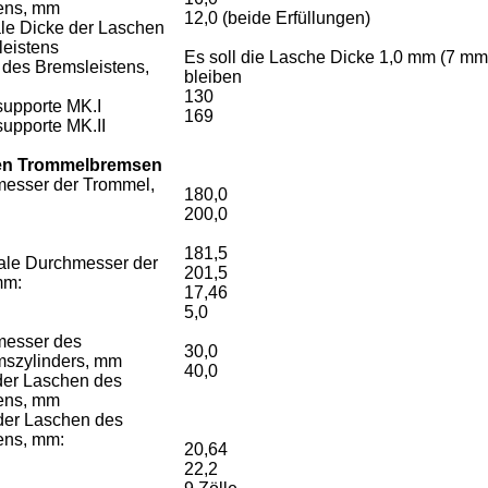
stens, mm
12,0 (beide Erfüllungen)
le Dicke der Laschen
sleistens
Es soll die Lasche Dicke 1,0 mm (7 mm
 des Bremsleistens,
bleiben
130
ssupporte MK.I
169
supporte MK.II
ren Trommelbremsen
esser der Trommel,
180,0
200,0
BS
S
181,5
ale Durchmesser der
201,5
mm:
17,46
BS
5,0
S
messer des
30,0
emszylinders, mm
40,0
der Laschen des
stens, mm
 der Laschen des
ens, mm:
20,64
BS
22,2