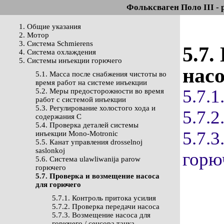
Фольксваген Поло III - 
1. Общие указания
2. Мотор
3. Система Schmierens
5.7.
4. Система охлаждения
5. Системы инъекции горючего
насо
5.1. Масса после снабжения чистоты во
время работ на системе инъекции
5.7.
5.2. Меры предосторожности во время
работ с системой инъекции
5.3. Регулирование холостого хода и
5.7.2
содержания С
5.4. Проверка деталей системы
5.7.
инъекции Mono-Motronic
5.5. Канат управления drosselnoj
saslonkoj
горюч
5.6. Система ulawliwanija parow
горючего
5.7. Проверка и возмещение насоса
для горючего
5.7.1. Контроль притока усилия
5.7.2. Проверка передачи насоса
5.7.3. Возмещение насоса для
горючего / сенсора танка