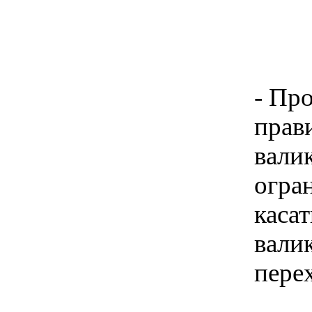
- Пр
прав
валик
огра
касат
валик
пере