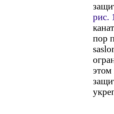
защи
рис. 
канат
пор п
saslo
огра
этом
защи
укре