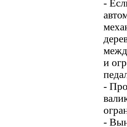
- Ес
авто
меха
дере
межд
и ог
педа
- Пр
валик
огра
- Вы