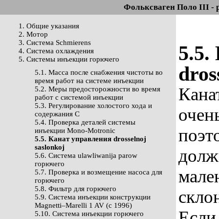
Фольксваген Поло III - 
1. Общие указания
2. Мотор
3. Система Schmierens
5.5.
4. Система охлаждения
5. Системы инъекции горючего
dros
5.1. Масса после снабжения чистоты во
время работ на системе инъекции
Канат
5.2. Меры предосторожности во время
работ с системой инъекции
5.3. Регулирование холостого хода и
очен
содержания С
5.4. Проверка деталей системы
поэт
инъекции Mono-Motronic
5.5. Канат управления drosselnoj
saslonkoj
долж
5.6. Система ulawliwanija parow
горючего
мале
5.7. Проверка и возмещение насоса для
горючего
5.8. Фильтр для горючего
скло
5.9. Система инъекции конструкции
Magnetti–Marelli 1 AV (с 1996)
Если
5.10. Система инъекции горючего