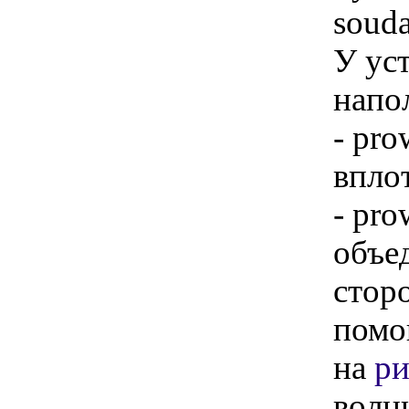
souda
У ус
напо
- pro
впло
- pro
объе
стор
помо
на
ри
волн