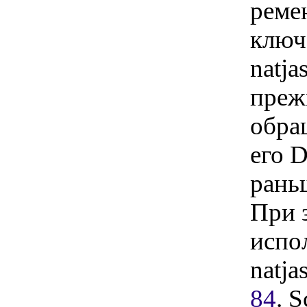
реме
ключ
natja
преж
обра
его 
рань
При 
испо
natj
84
. 