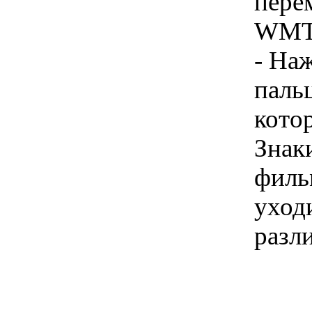
пере
WMT
- На
пальц
кото
Знак
филь
уход
разл