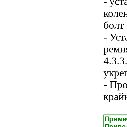
- уст
колен
болт
- Уст
ремня
4.3.3
укре
- Пр
крайн
Приме
Приве