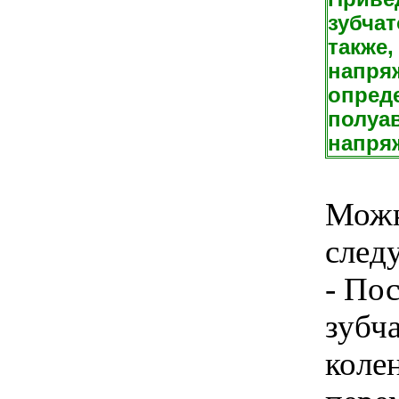
зубчат
также,
напряж
опред
полуа
напряж
Можн
след
- По
зубч
коле