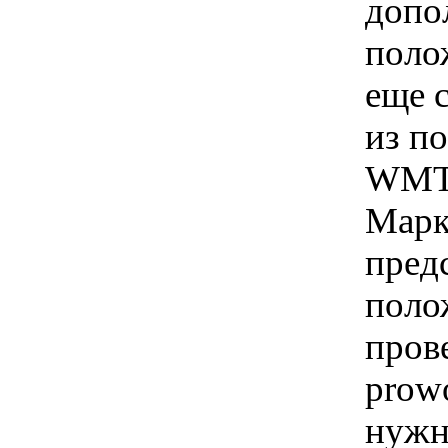
допо
поло
еще 
из п
WMT
Марк
пред
поло
прове
prow
нужн