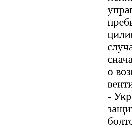
упра
преб
цили
случ
снача
о во
вент
- Ук
защи
болт