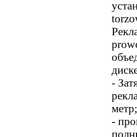
уста
torzo
Рекл
prowo
объе
диск
- Зат
рекл
метр
- про
полн