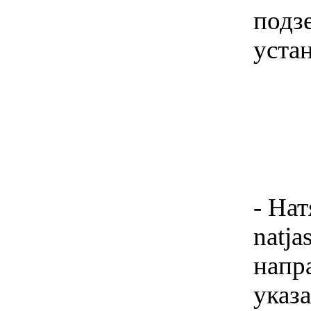
подз
уста
- Нат
natj
напр
указ