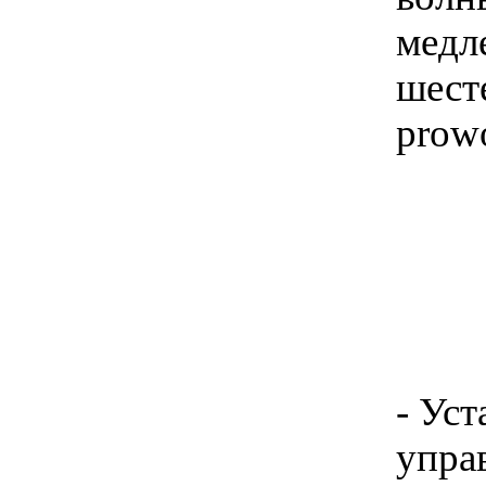
медл
шест
prow
- Ус
упра