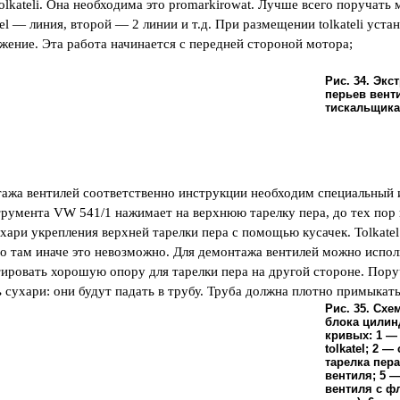
tolkateli. Она необходима это promarkirowat. Лучше всего поручать
tel — линия, второй — 2 линии и т.д. При размещении tolkateli уст
жение. Эта работа начинается с передней стороной мотора;
Рис. 34. Экс
перьев вент
тискальщика
тажа вентилей соответственно инструкции необходим специальный 
струмента VW 541/1 нажимает на верхнюю тарелку пера, до тех пор
хари укрепления верхней тарелки пера с помощью кусачек. Tolkatel
о там иначе это невозможно. Для демонтажа вентилей можно исполь
тировать хорошую опору для тарелки пера на другой стороне. Пору
 сухари: они будут падать в трубу. Труба должна плотно примыкать
Рис. 35. Сх
блока цилин
кривых: 1 —
tolkatel; 2 
тарелка пера
вентиля; 5 
вентиля с ф