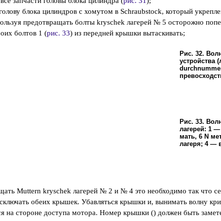
 все запчасти головы блока цилиндра (
рис. 31
);
 голову блока цилиндров с хомутом в Schraubstock, который укрепл
ользуя предотвращать болты kryschek лагерей № 5 осторожно попе
оих болтов 1 (
рис. 33
) из передней крышки вытаскивать;
Рис. 32. Во
устройства (
durchnummer
превосходст
Рис. 33. Вол
лагерей: 1 —
мать, 6 N ме
лагеря; 4 —
щать Muttern kryschek лагерей № 2 и № 4 это необходимо так что с
исключать обеих крышек. Убавляться крышки и, вынимать волну к
ся на стороне доступа мотора. Номер крышки () должен быть замет