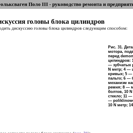
ольксваген Поло III - руководство ремонта и предприят
Дискуссия головы блока цилиндров
дить дискуссию головы блока цилиндров следующим способом:
Рис. 31. Дет
мотора, под
перед demon
цилиндров: 1
— зубчатых 
N метр; 4 —
кривых; 5 —
пальто; 6 — 
механизм на
ремня; 8 — м
болтов, 10 N
стекло; 11 —
— poliklinow
10 N метр; 1