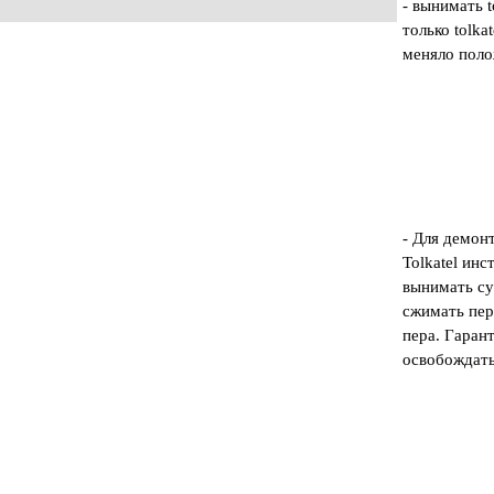
- вынимать 
только tolka
меняло поло
- Для демон
Tolkatel ин
вынимать су
сжимать пер
пера. Гаран
освобождать