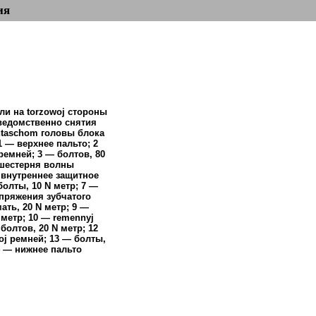
ия
али на torzowoj стороны
ведомственно снятия
taschom головы блока
 — верхнее пальто; 2
ремней; 3 — болтов, 80
 шестерня волны
 внутреннее защитное
болты, 10 N метр; 7 —
пряжения зубчатого
ать, 20 N метр; 9 —
 метр; 10 — remennyj
 болтов, 20 N метр; 12
oj ремней; 13 — болты,
4 — нижнее пальто