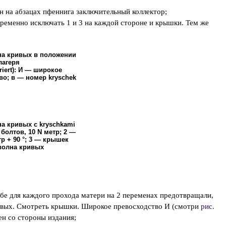
ен на абзацах пфеннига заключительный коллектор;
ременно исключать 1 и 3 на каждой стороне и крышки. Тем же
лна кривых в положении
лагеря
iert): И — широкое
во; в — номер kryschek
на кривых с kryschkami
 болтов, 10 N метр; 2 —
тр + 90 °; 3 — крышек
 волна кривых
ебе для каждого прохода матери на 2 переменах предотвращали,
ривых. Смотреть крышки. Широкое превосходство И (смотри
рис.
ен со стороны издания;