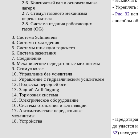
- Исключать
2.6. Коленчатый вал и основательные
- Укреплять
лагеря
2.7. Стимул газового механизма
-
Рис. 32
исп
переключателя
способом об
2.8. Система издания работающих
газов (OG)
3. Система Schmierens
4. Система охлаждения
5. Системы инъекции горючего
6. Система зажигания
7. Соединение
8. Механические передаточные механизмы
9. Стимул колес
10. Управление без усилителя
11. Управление с гидравлическим усилителем
12. Подвеска передней оси
13. Задний Aufhängung
14. Тормозная система
15. Электрическое оборудование
16. Система отопления и вентиляции
17. Автоматические передаточные
механизмы
- Предотвра
18. Устройства
до удастся 
32
) находит