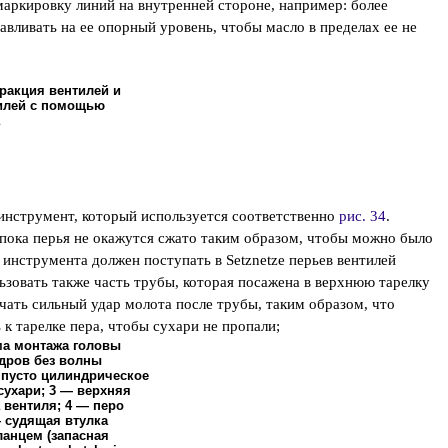
 маркировку линий на внутренней стороне, например: более
анавливать на ее опорный уровень, чтобы масло в пределах ее не
тракция вентилей и
илей с помощью
инструмент, который используется соответственно
рис. 34
.
 пока перья не окажутся сжато таким образом, чтобы можно было
 инструмента должен поступать в Setznetze перьев вентилей
зовать также часть трубы, которая посажена в верхнюю тарелку
чать сильный удар молота после трубы, таким образом, что
 к тарелке пера, чтобы сухари не пропали;
ема монтажа головы
дров без волны
 пусто цилиндрическое
— сухари; 3 — верхняя
 вентиля; 4 — перо
— судящая втулка
ланцем (запасная