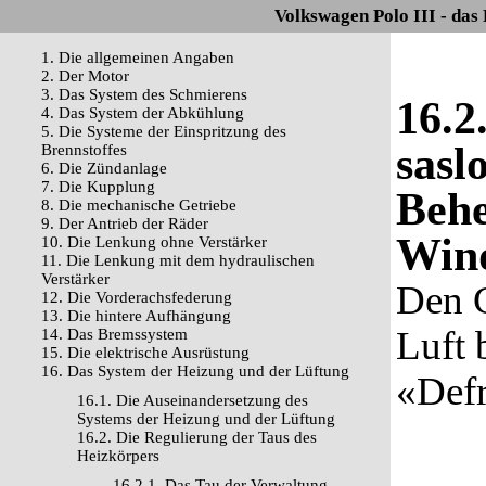
Volkswagen Polo III - das
1. Die allgemeinen Angaben
2. Der Motor
3. Das System des Schmierens
16.2
4. Das System der Abkühlung
5. Die Systeme der Einspritzung des
sasl
Brennstoffes
6. Die Zündanlage
7. Die Kupplung
Behe
8. Die mechanische Getriebe
9. Der Antrieb der Räder
Wind
10. Die Lenkung ohne Verstärker
11. Die Lenkung mit dem hydraulischen
Verstärker
Den G
12. Die Vorderachsfederung
13. Die hintere Aufhängung
Luft 
14. Das Bremssystem
15. Die elektrische Ausrüstung
16. Das System der Heizung und der Lüftung
«Defr
16.1. Die Auseinandersetzung des
Systems der Heizung und der Lüftung
16.2. Die Regulierung der Taus des
Heizkörpers
16.2.1. Das Tau der Verwaltung