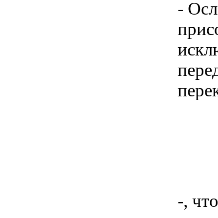
- Ос
прис
искл
пере
пере
-, чт