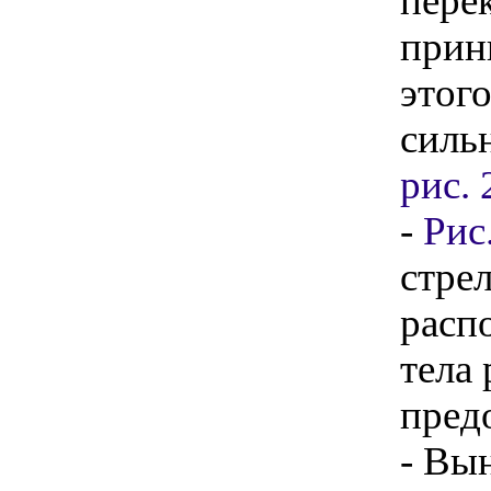
пере
прин
этог
силь
рис. 
-
Рис
стре
расп
тела
пред
- Вы