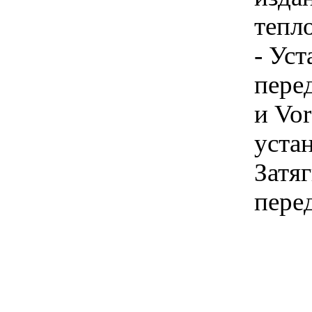
тепл
- Ус
пере
и Vor
устан
Затя
пере