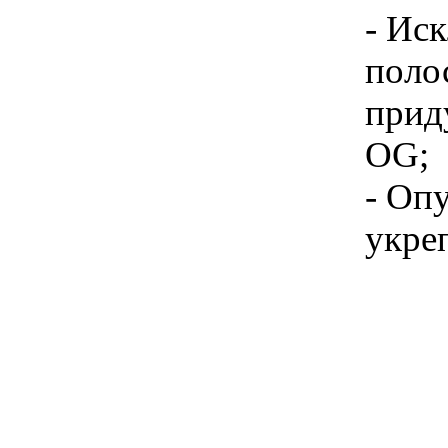
- Ис
поло
прид
OG;
- Опу
укре