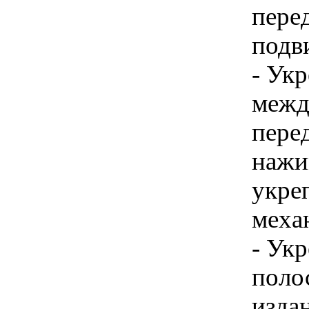
пере
подв
- Укр
межд
пере
нажим
укре
меха
- Ук
поло
изда