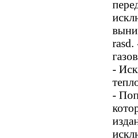
пере
искл
выни
rasd
газов
- Ис
тепл
- По
кото
изда
искл