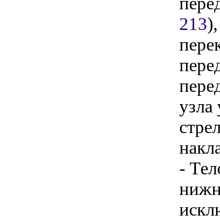
пере
213
)
пере
пере
пере
узла
стре
накл
- Те
нижн
искл