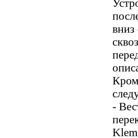
Устр
посл
вниз
скво
перед
опис
Кром
след
- Ве
пере
Klem