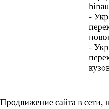
hinau
- Ук
пере
ново
- Ук
пере
кузо
Продвижение сайта в сети, н