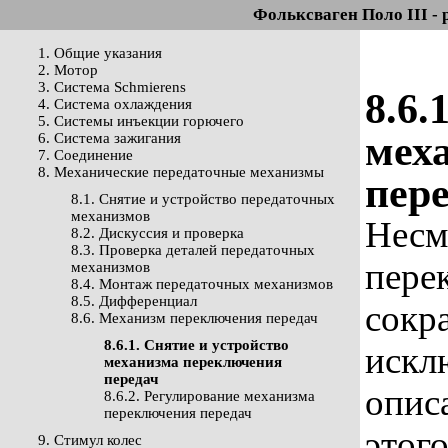
Фольксваген Поло III - 
1. Общие указания
2. Мотор
3. Система Schmierens
8.6.
4. Система охлаждения
5. Системы инъекции горючего
мех
6. Система зажигания
7. Соединение
8. Механические передаточные механизмы
пер
8.1. Снятие и устройство передаточных
механизмов
Несм
8.2. Дискуссия и проверка
8.3. Проверка деталей передаточных
пере
механизмов
8.4. Монтаж передаточных механизмов
8.5. Дифференциал
сокр
8.6. Механизм переключения передач
8.6.1. Снятие и устройство
искл
механизма переключения
передач
опис
8.6.2. Регулирование механизма
переключения передач
этог
9. Стимул колес