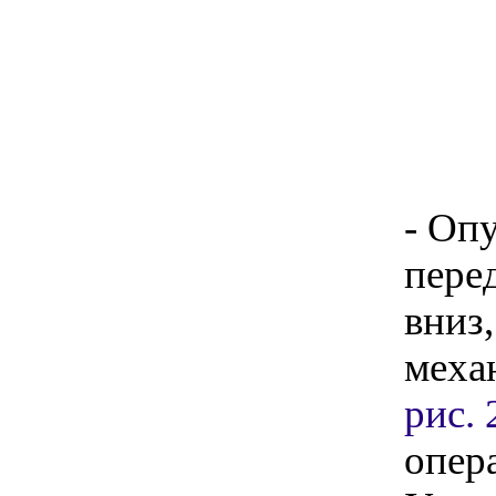
- Оп
пере
вниз
меха
рис. 
опер