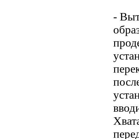
- Вы
образ
прод
уста
пере
посл
устан
ввод
Хват
пере