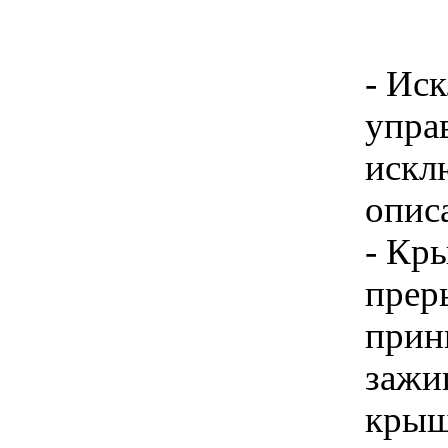
- Ис
упра
искл
описа
- Кр
прер
прин
зажиг
крыш