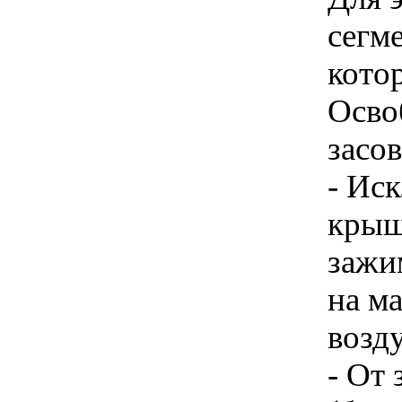
сегм
котор
Освоб
засов
- Ис
крыш
зажи
на м
возд
- От