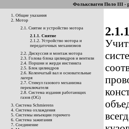
Фольксваген Поло III - 
1. Общие указания
2. Мотор
2.1.
2.1. Снятие и устройство мотора
2.1.1. Снятие
Учит
2.1.2. Устройство мотора и
передаточных механизмов
сист
2.2. Дискуссия и монтаж мотора
2.3. Голова блока цилиндров и вентили
2.4. Поршни и жерди инстинкта
соот
2.5. Блок цилиндров
2.6. Коленчатый вал и основательные
пров
лагеря
2.7. Стимул газового механизма
переключателя
конс
2.8. Система издания работающих
газов (OG)
объе
3. Система Schmierens
4. Система охлаждения
всег
5. Системы инъекции горючего
6. Система зажигания
кузо
7. Соединение