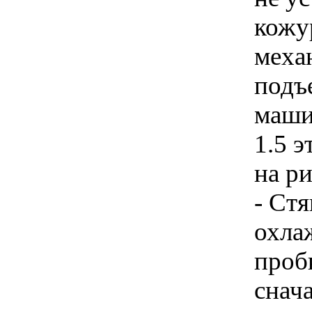
кожу
меха
подъ
машин
1.5 
на ри
- Ст
охла
проб
снач