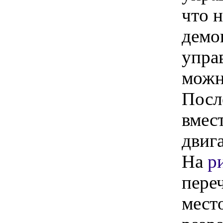
что 
демо
управ
можн
Посл
вмес
двига
На
р
пере
мест