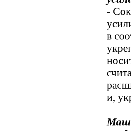
- Со
усил
в со
укре
носи
счит
расш
и, ук
Маш