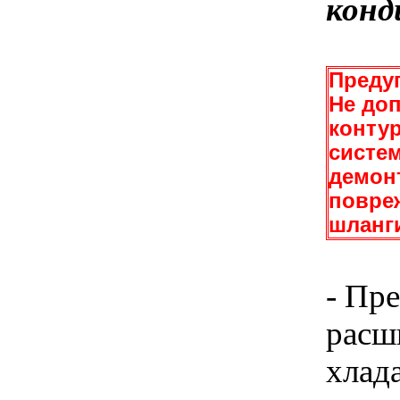
конд
Преду
Не доп
конту
систем
демонт
повре
шланги
- Пр
расш
хлад