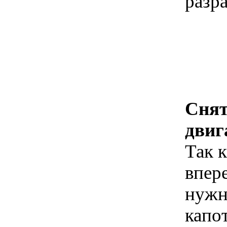
разр
Снят
двиг
Так 
впер
нужн
капот