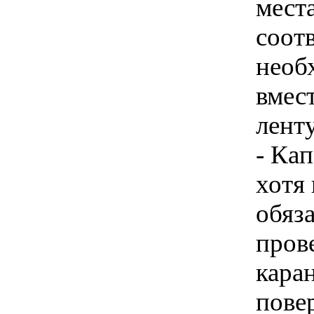
мест
соот
необ
вмес
ленту
- Ка
хотя
обяз
прове
кара
пове