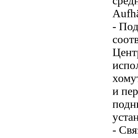
сред
Aufh
- По
соот
Цент
испо
хому
и пе
подн
уста
- Свя