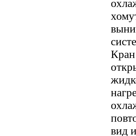
охла
хому
выни
сист
Кран
откр
жидко
нагре
охла
повт
вид 