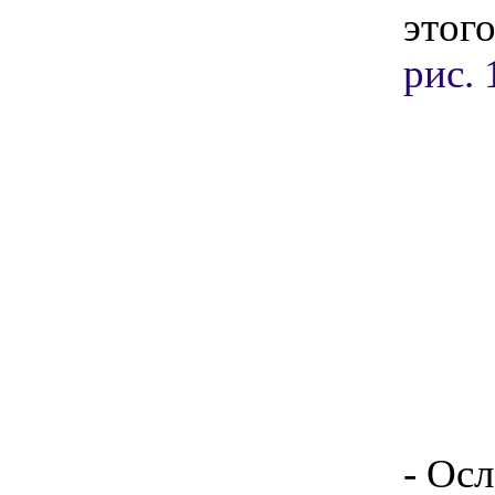
этог
рис. 
- Ос