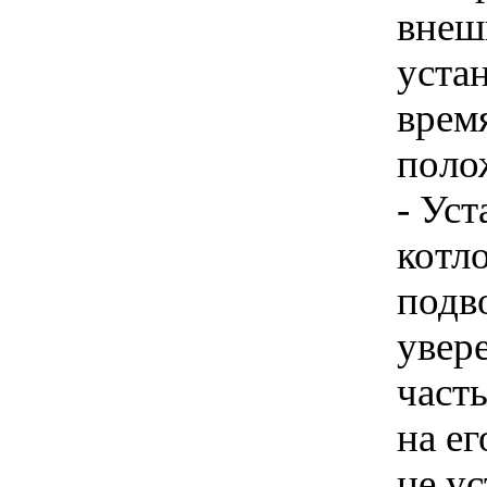
внеш
устан
врем
поло
- Ус
котл
подв
увер
част
на е
не у