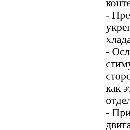
конте
- Пр
укре
хлада
- Ос
стиму
стор
как 
отде
- Пр
двига