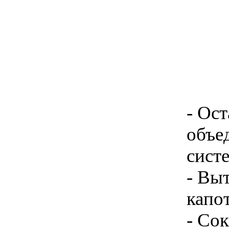
- Ост
объе
сист
- Выт
капот
- Со