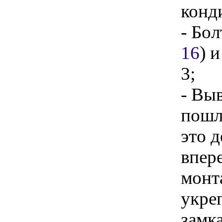
конд
- Бо
16
) 
3;
- Вы
пошл
это 
впер
монт
укре
замк