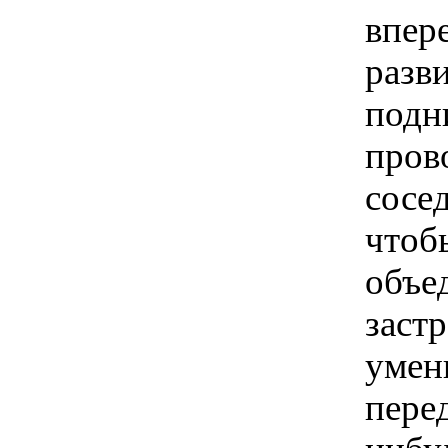
впер
разв
подн
пров
сосед
чтоб
объе
заст
умен
пере