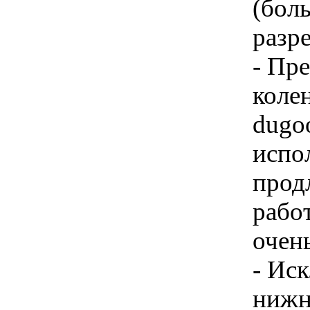
(бол
разре
- Пр
колен
dugo
испо
прод
работ
очен
- Ис
нижн