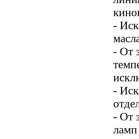
кино
- Ис
масла
- От
темп
искл
- Ис
отде
- От
ламп