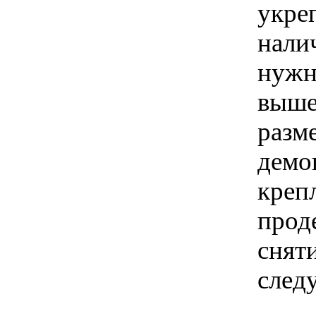
укре
нали
нужн
выше
разм
демо
креп
прод
снят
след