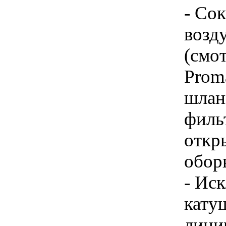
- Со
возд
(смот
Prom
шлан
фильт
откр
обор
- Ис
кату
лини