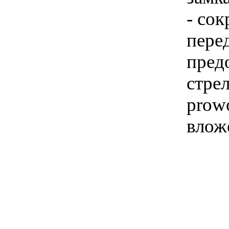
- сок
пере
пред
стре
prowo
влож