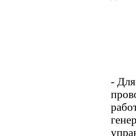
- Дл
пров
рабо
гене
упра