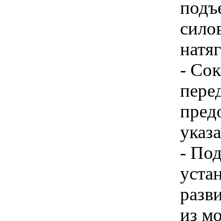
подъ
сило
натяг
- Со
пере
пред
указ
- По
устан
разв
из м