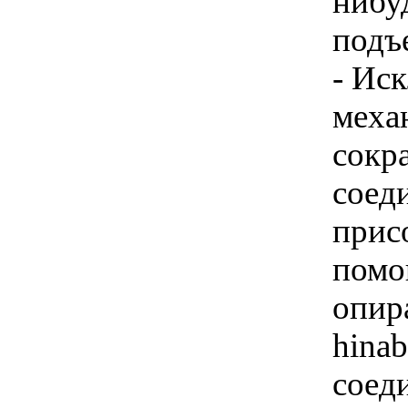
нибу
подъ
- Ис
меха
сокра
соеди
прис
помо
опир
hinab
соед