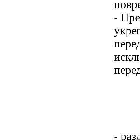
повр
- Пр
укре
пере
искл
пере
- раз