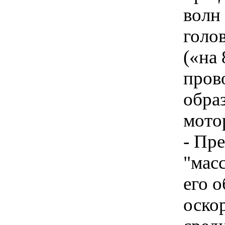
волн 
голов
(«на
пров
образ
мото
- Пр
"мас
его 
оско