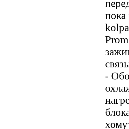
пере
пока
kolp
Prom
зажи
связ
- Об
охла
нагре
блок
хому