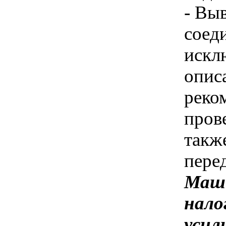
- Вы
соед
искл
описа
реко
пров
такж
пере
Маши
нало
усил