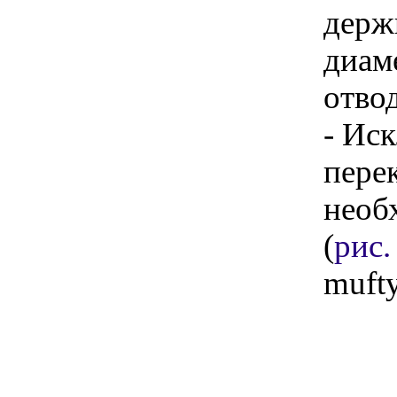
держ
диам
отвод
- Ис
пере
необ
(
рис.
muft