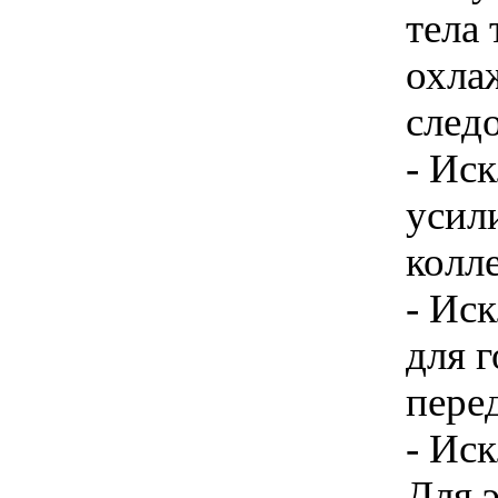
тела 
охла
следо
- Ис
усил
колл
- Ис
для 
пере
- Иск
Для 