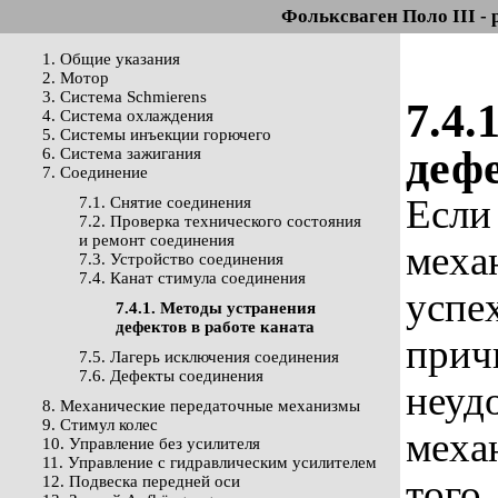
Фольксваген Поло III - 
1. Общие указания
2. Мотор
3. Система Schmierens
7.4.
4. Система охлаждения
5. Системы инъекции горючего
дефе
6. Система зажигания
7. Соединение
Если 
7.1. Снятие соединения
7.2. Проверка технического состояния
и ремонт соединения
меха
7.3. Устройство соединения
7.4. Канат стимула соединения
успе
7.4.1. Методы устранения
дефектов в работе каната
прич
7.5. Лагерь исключения соединения
7.6. Дефекты соединения
неуд
8. Механические передаточные механизмы
9. Стимул колес
меха
10. Управление без усилителя
11. Управление с гидравлическим усилителем
того,
12. Подвеска передней оси