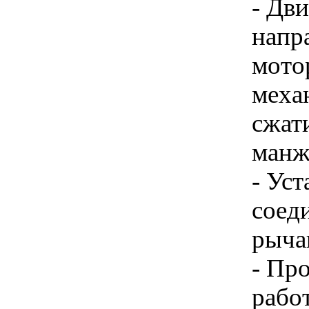
- Дв
напр
мотор
меха
сжат
манж
- Уст
соед
рыча
- Пр
рабо