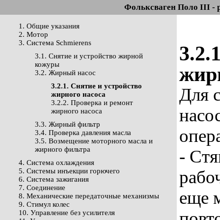
Фольксваген Поло III - 
1. Общие указания
2. Мотор
3. Система Schmierens
3.2.
3.1. Снятие и устройство жирной
кожуры
жир
3.2. Жирный насос
3.2.1. Снятие и устройство
Для 
жирного насоса
3.2.2. Проверка и ремонт
насо
жирного насоса
3.3. Жирный фильтр
опер
3.4. Проверка давления масла
3.5. Возмещение моторного масла и
жирного фильтра
- Ст
4. Система охлаждения
5. Системы инъекции горючего
рабо
6. Система зажигания
7. Соединение
еще 
8. Механические передаточные механизмы
9. Стимул колес
повт
10. Управление без усилителя