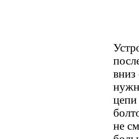
Устро
посл
вниз
нужн
цепи
болт
не см
боль