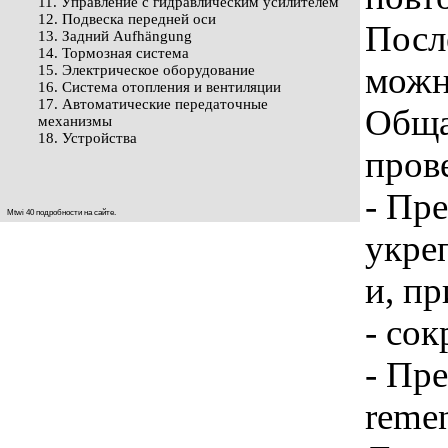
11. Управление с гидравлическим усилителем
12. Подвеска передней оси
Посл
13. Задний Aufhängung
14. Тормозная система
можно
15. Электрическое оборудование
16. Система отопления и вентиляции
17. Автоматические передаточные
Обща
механизмы
18. Устройства
пров
- Пр
Mtwi 40 подробности на
сайте
.
укре
и, п
- сок
- Пр
remen