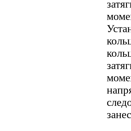
затя
моме
Устан
кольц
кольц
затя
моме
напр
след
занес