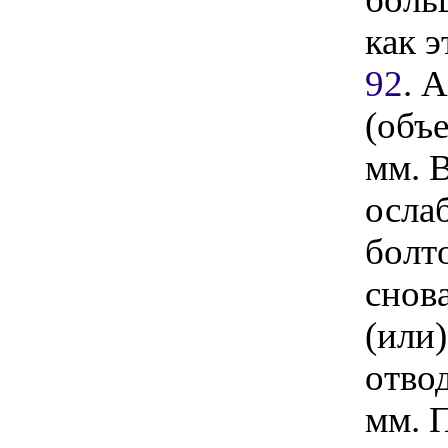
как 
92
. 
(объ
мм. 
осла
болто
снова
(или
отво
мм. 