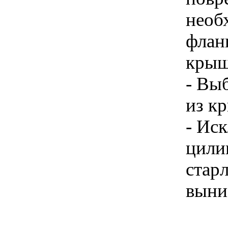
необ
фланц
крыш
- Вы
из к
- Ис
цили
старл
выни