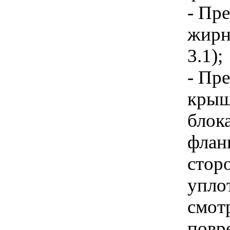
- Пр
жирн
3.1);
- Пр
крыш
блок
флан
стор
упло
смот
повр