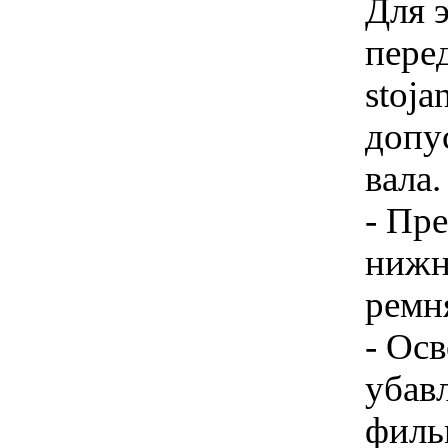
Для 
пере
stoja
допу
вала
- Пр
нижн
ремня
- Ос
убав
филь