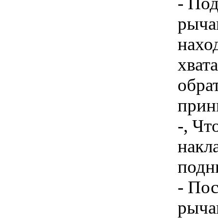
- По
рычаг
нахо
хват
обра
прин
-, Ч
накл
подн
- По
рычаг