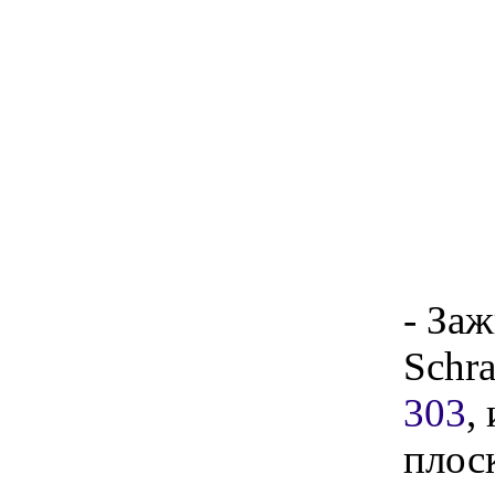
- За
Schr
303
,
плос