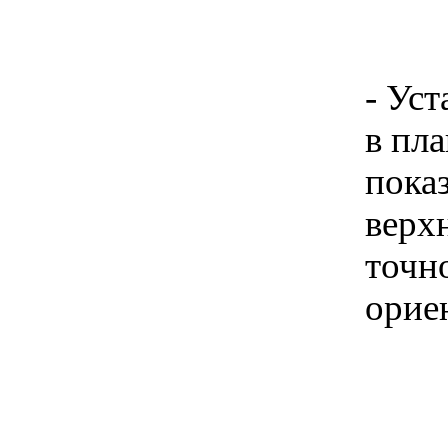
- Ус
в пла
пока
верх
точн
орие