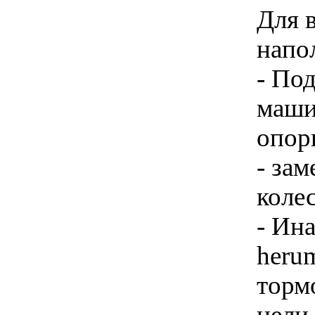
Для 
напо
- По
маши
опор
- за
коле
- Ин
heru
торм
цели