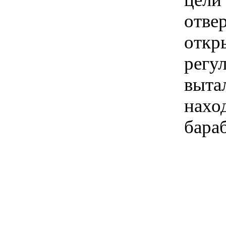
отве
откр
регу
выта
нахо
бараб