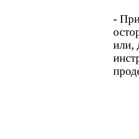
- Пр
осто
или,
инст
прод