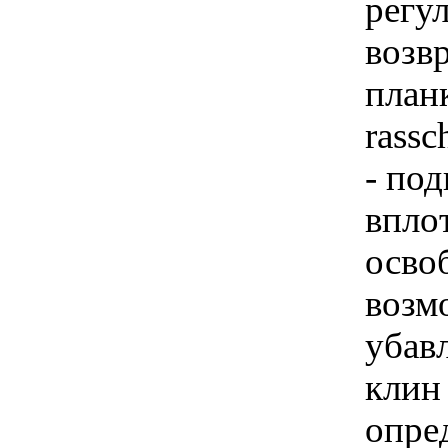
регу
возв
план
rass
- под
впло
осво
возм
убав
клин 
опре