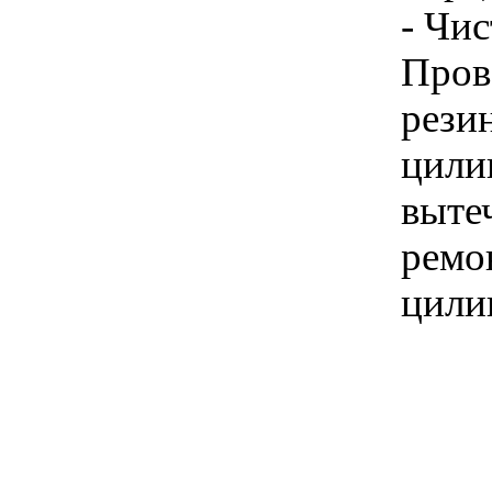
- Чис
Пров
рези
цили
выте
ремо
цили