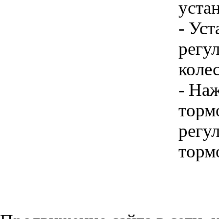
уста
- Уст
регул
колес
- На
торм
регу
торм