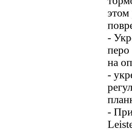
торм
этом
повр
- Ук
перо
на о
- укр
регу
план
- Пр
Leist