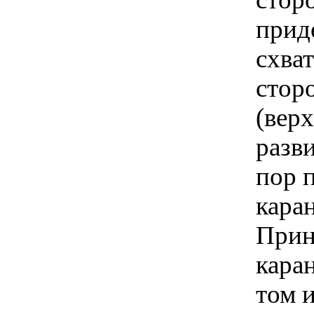
прид
схва
сторо
(вер
разви
пор 
кара
Прин
кара
том 