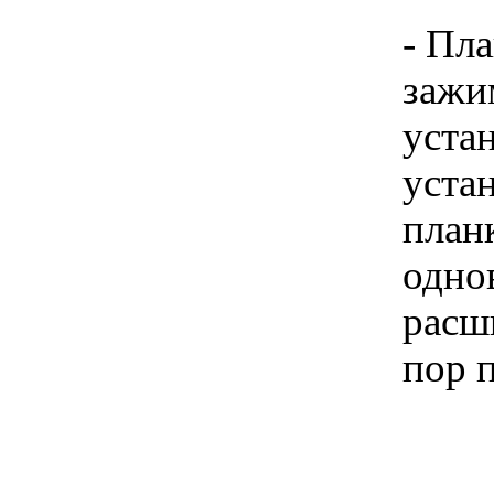
- Пл
зажи
уста
устан
план
одно
расш
пор п