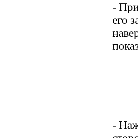
- Пр
его з
наве
пока
- На
стор