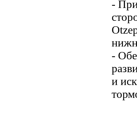
- Пр
стор
Otze
нижн
- Об
разв
и иск
торм