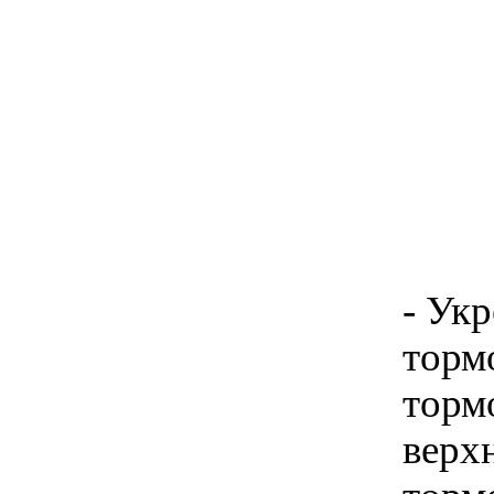
- Укр
торм
торм
верх