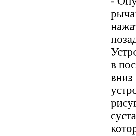
- Оп
рыча
нажат
поза
Устр
в по
вниз
устр
рису
суста
котор