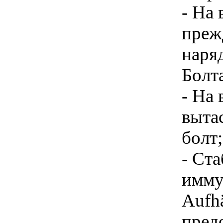
- На
прежд
наряд
Болт
- На
выта
болт;
- Ст
имму
Aufh
пред