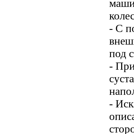
маши
колес
- С 
внеш
под с
- Пр
суста
напо
- Ис
опис
стор