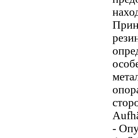
нахо
Прин
резин
опре
особ
мета
опор
стор
Aufh
- Опу