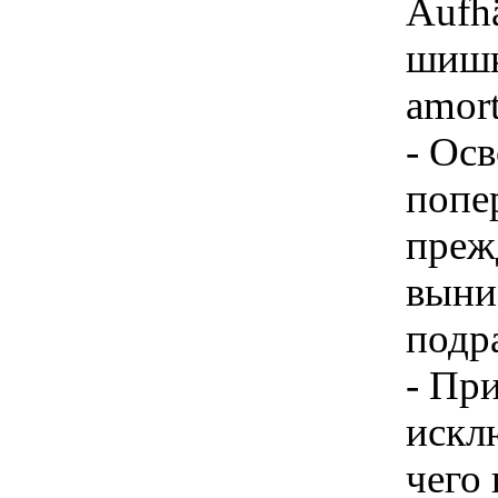
Aufh
шишк
amort
- Ос
попе
прежд
выни
подр
- Пр
искл
чего