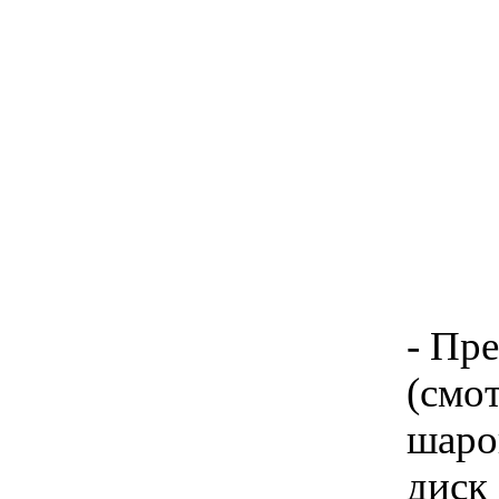
- Пре
(смо
шаро
диск