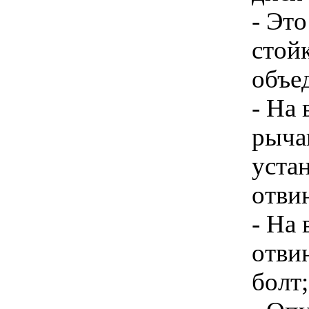
- Это
стой
объе
- На
рычаг
уста
отви
- На
отви
болт;