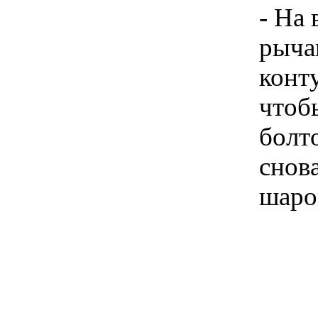
- На
рыча
конт
чтоб
болт
снов
шаро