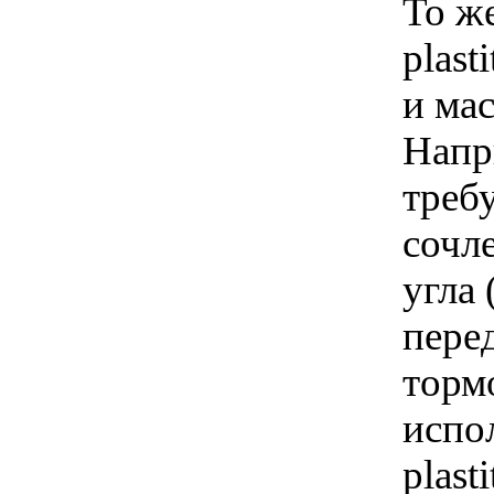
То же
plas
и ма
Напри
треб
сочл
угла
пере
торм
испо
plast