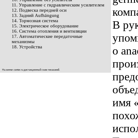
11. Управление с гидравлическим усилителем
комп
12. Подвеска передней оси
13. Задний Aufhängung
14. Тормозная система
В рук
15. Электрическое оборудование
16. Система отопления и вентиляции
упом
17. Автоматические передаточные
механизмы
18. Устройства
о ana
прои
На
zenner-center.ru
дистанционный съем показаний.
пред
объе
имя «
похо
испо