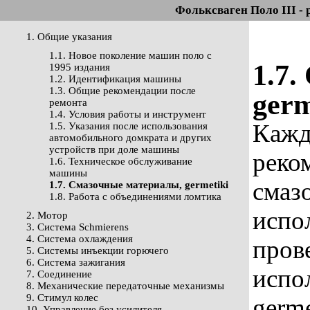
Фольксваген Поло III - 
1. Общие указания
1.1. Новое поколение машин поло с
1.7
1995 издания
1.2. Идентификация машины
1.3. Общие рекомендации после
germ
ремонта
1.4. Условия работы и инструмент
Кажд
1.5. Указания после использования
автомобильного домкрата и других
устройств при доле машины
реко
1.6. Техническое обслуживание
машины
смаз
1.7. Смазочные материалы, germetiki
1.8. Работа с объединениями ломтика
испо
2. Мотор
3. Система Schmierens
4. Система охлаждения
пров
5. Системы инъекции горючего
6. Система зажигания
испо
7. Соединение
8. Механические передаточные механизмы
9. Стимул колес
germe
10. Управление без усилителя