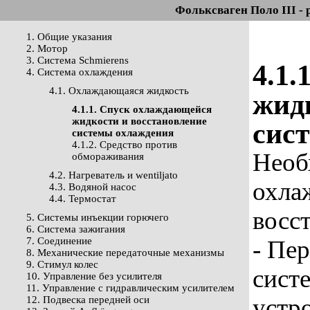
Фольксваген Поло III - 
1. Общие указания
2. Мотор
3. Система Schmierens
4.1
4. Система охлаждения
4.1. Охлаждающаяся жидкость
жид
4.1.1. Спуск охлаждающейся
жидкости и восстановление
сис
системы охлаждения
4.1.2. Средство против
Необ
обмораживания
4.2. Нагреватель и wentiljato
охла
4.3. Водяной насос
4.4. Термостат
восс
5. Системы инъекции горючего
6. Система зажигания
7. Соединение
- Пе
8. Механические передаточные механизмы
9. Стимул колес
сист
10. Управление без усилителя
11. Управление с гидравлическим усилителем
устр
12. Подвеска передней оси