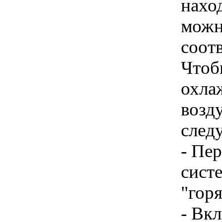
наход
можн
соот
Чтоб
охла
возд
след
- Пе
сист
"гор
- Вк