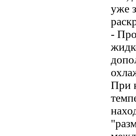
уже з
раскр
- Пр
жидк
допо
охла
При 
темп
нахо
"раз