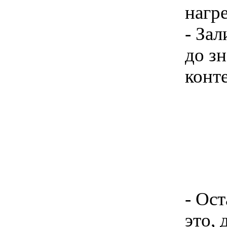
нагр
- За
до з
конте
- Ост
это, 