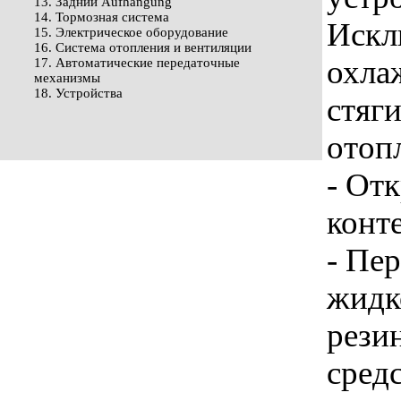
13. Задний Aufhängung
14. Тормозная система
Искл
15. Электрическое оборудование
16. Система отопления и вентиляции
охла
17. Автоматические передаточные
механизмы
18. Устройства
стяги
отоп
- От
конт
- Пе
жидк
рези
сред