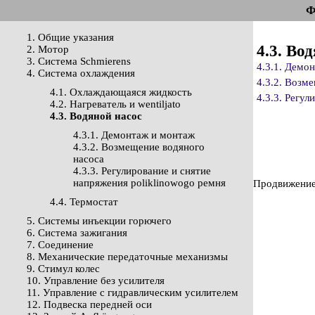
Ф
1. Общие указания
4.3. Во
2. Мотор
3. Система Schmierens
4.3.1. Демо
4. Система охлаждения
4.3.2. Возм
4.1. Охлаждающаяся жидкость
4.3.3. Регу
4.2. Нагреватель и wentiljato
4.3. Водяной насос
4.3.1. Демонтаж и монтаж
4.3.2. Возмещение водяного
насоса
4.3.3. Регулирование и снятие
напряжения poliklinowogo ремня
Продвижение 
4.4. Термостат
5. Системы инъекции горючего
6. Система зажигания
7. Соединение
8. Механические передаточные механизмы
9. Стимул колес
10. Управление без усилителя
11. Управление с гидравлическим усилителем
12. Подвеска передней оси