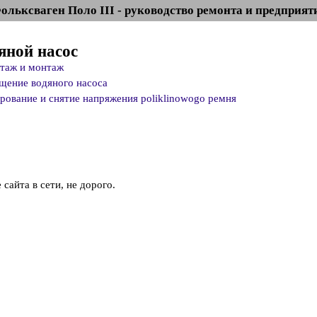
ольксваген Поло III - руководство ремонта и предприят
дяной насос
нтаж и монтаж
ещение водяного насоса
лирование и снятие напряжения poliklinowogo ремня
сайта в сети, не дорого.