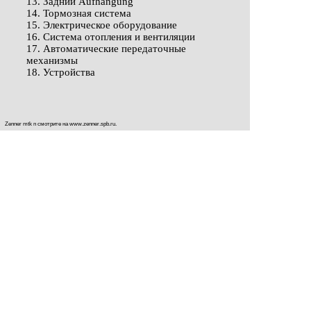
13. Задний Aufhängung
14. Тормозная система
15. Электрическое оборудование
16. Система отопления и вентиляции
17. Автоматические передаточные
механизмы
18. Устройства
Zenner mtk n смотрите на
www.zenner.spb.ru
.