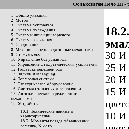
Фольксваген Поло III - 
1. Общие указания
2. Мотор
3. Система Schmierens
18.2
4. Система охлаждения
5. Системы инъекции горючего
эма
6. Система зажигания
7. Соединение
8. Механические передаточные механизмы
30 И
9. Стимул колес
10. Управление без усилителя
25 И
11. Управление с гидравлическим усилителем
12. Подвеска передней оси
13. Задний Aufhängung
20 И
14. Тормозная система
15. Электрическое оборудование
15 И
16. Система отопления и вентиляции
17. Автоматические передаточные
механизмы
цвет
18. Устройства
18.1. Технические данные и
10 И
характеристики
18.2. Моменты поезда объединений
цвета
ломтика, N метр