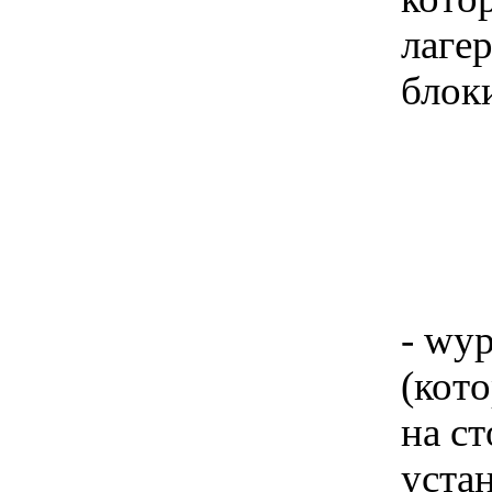
лаге
блок
- wyp
(кот
на с
устан