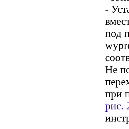
- Уст
вмес
под 
wypr
соот
Не п
пере
при 
рис. 
инст