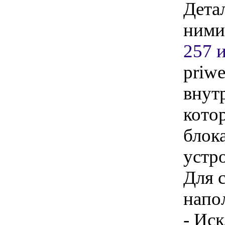
Детал
ними
257 
priw
внут
котор
блок
устро
Для 
напо
- Ис