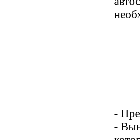
авто
необ
- Пр
- Вы
котор