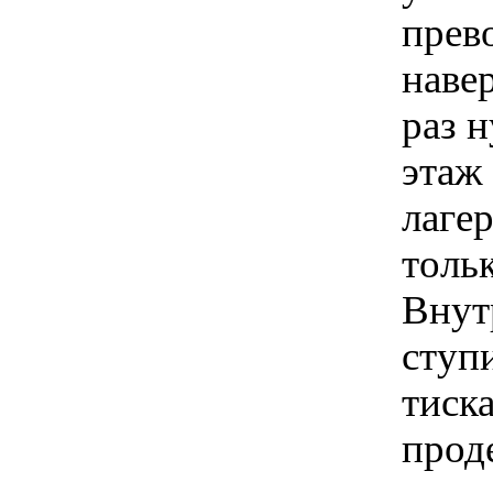
прев
наве
раз 
этаж
лагер
толь
Внутр
ступ
тиск
прод