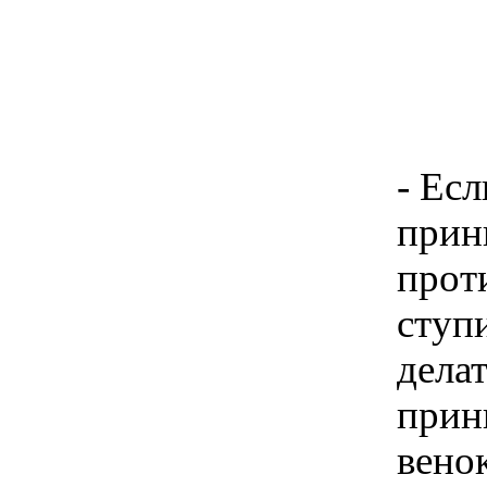
- Ес
прин
прот
ступ
дела
прин
венок